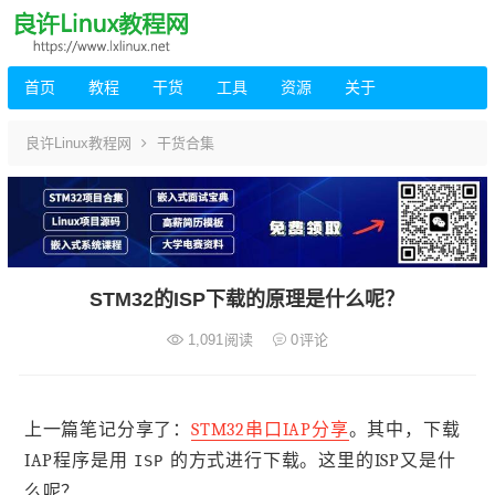
首页
教程
干货
工具
资源
关于
良许Linux教程网
干货合集
STM32的ISP下载的原理是什么呢？
1,091
阅读
0
评论
上一篇笔记分享了：
STM32串口IAP分享
。其中，下载
IAP程序是用
的方式进行下载。这里的ISP又是什
ISP
么呢？