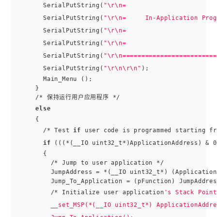
    SerialPutString(
"\r\n=                        
    SerialPutString(
"\r\n=     In-Application Prog
    SerialPutString(
"\r\n=                        
    SerialPutString(
"\r\n=                        
    SerialPutString(
"\r\n=========================
    SerialPutString(
"\r\n\r\n"
);

    Main_Menu ();

  }

  /* 保持运行用户应用程序 */

else
  {

    /* Test 
if
 user code is programmed starting fr
if
 (((*(__IO uint32_t*)ApplicationAddress) & 0
    {

      /* Jump to user application */

      JumpAddress = *(__IO uint32_t*) (Application
      Jump_To_Application = (pFunction) JumpAddres
      /* Initialize user application
's Stack Point
      __set_MSP(*(__IO uint32_t*) ApplicationAddre