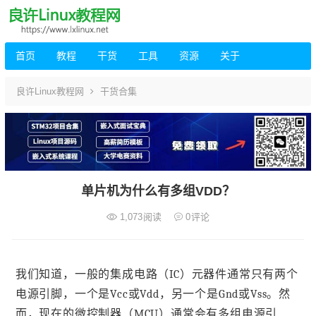
首页
教程
干货
工具
资源
关于
良许Linux教程网
干货合集
单片机为什么有多组VDD？
1,073
阅读
0
评论
我们知道，一般的集成电路（IC）元器件通常只有两个
电源引脚，一个是Vcc或Vdd，另一个是Gnd或Vss。然
而，现在的微控制器（MCU）通常会有多组电源引