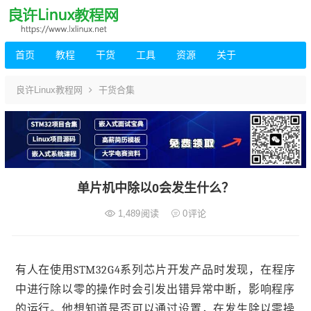
首页
教程
干货
工具
资源
关于
良许Linux教程网
干货合集
单片机中除以0会发生什么？
1,489
阅读
0
评论
有人在使用STM32G4系列芯片开发产品时发现，在程序
中进行除以零的操作时会引发出错异常中断，影响程序
的运行。他想知道是否可以通过设置，在发生除以零操