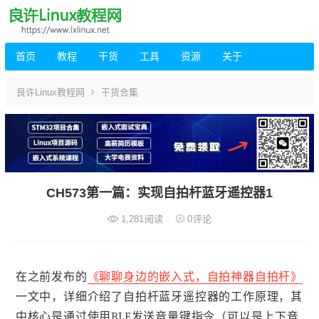
首页
教程
干货
工具
资源
关于
良许Linux教程网
干货合集
CH573第一篇：实现自拍杆蓝牙遥控器1
1,281
阅读
0
评论
在之前发布的
《聊聊身边的嵌入式，自拍神器自拍杆》
一文中，详细介绍了自拍杆蓝牙遥控器的工作原理，其
中核心是通过使用BLE发送音量键指令（可以是上下音