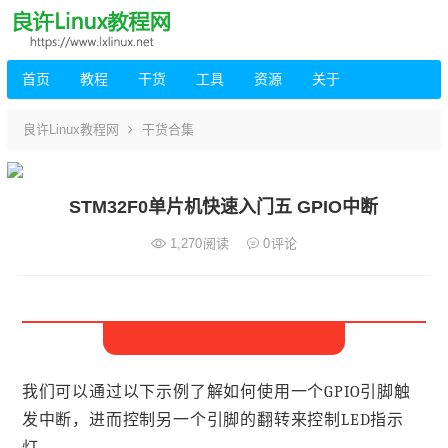
首页
教程
干货
工具
资源
关于
良许Linux教程网
干货合集
STM32F0单片机快速入门五 GPIO中断
1,270
阅读
0
评论
1. 按键触发中断的实现
我们可以通过以下示例了解如何使用一个GPIO引脚触
发中断，进而控制另一个引脚的翻转来控制LED指示