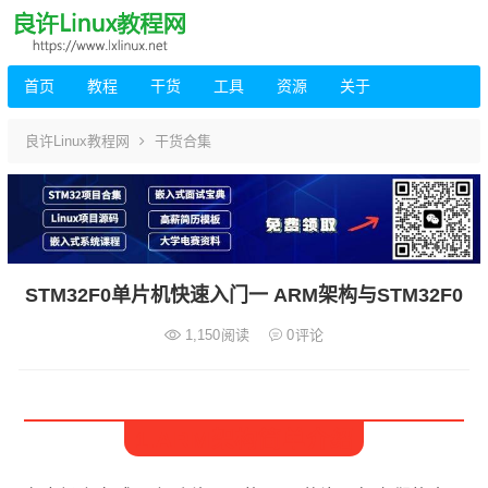
首页
教程
干货
工具
资源
关于
良许Linux教程网
干货合集
STM32F0单片机快速入门一 ARM架构与STM32F0
1,150
阅读
0
评论
1.ARM架构简单介绍