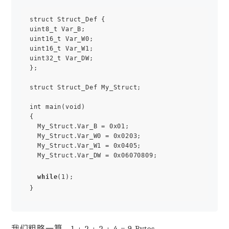
struct Struct_Def {

uint8_t Var_B;

uint16_t Var_W0;

uint16_t Var_W1;

uint32_t Var_DW;

};

struct Struct_Def My_Struct;

int main(void)

{

  My_Struct.Var_B = 0x01;

  My_Struct.Var_W0 = 0x0203;

  My_Struct.Var_W1 = 0x0405;

  My_Struct.Var_DW = 0x06070809;

while
(1);
