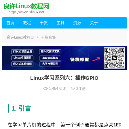
首页
教程
干货
工具
资源
关于
良许Linux教程网
干货合集
Linux学习系列六：操作GPIO
1,454
阅读
0
评论
1. 引言
在学习单片机的过程中，第一个例子通常都是点亮LED