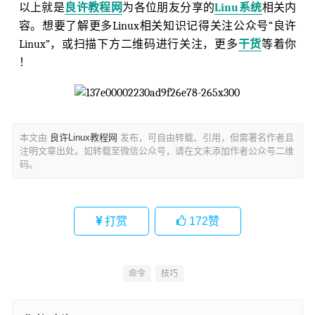
以上就是
良许教程网
为各位朋友分享的
Linu系统
相关内
容。想要了解更多Linux相关知识记得关注公众号“良许
Linux”，或扫描下方二维码进行关注，更多
干货
等着你
！
本文由
良许Linux教程网
发布，可自由转载、引用，但需署名作者且
注明文章出处。如转载至微信公众号，请在文末添加作者公众号二维
码。
打赏
172
赞
命令
技巧