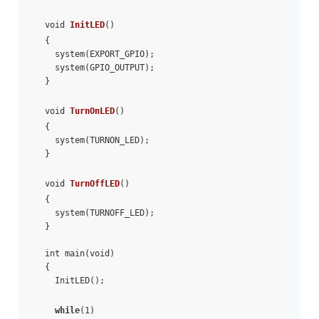
void 
InitLED
()

{

  system(EXPORT_GPIO);

  system(GPIO_OUTPUT);

}

void 
TurnOnLED
()

{

  system(TURNON_LED);

}

void 
TurnOffLED
()

{

  system(TURNOFF_LED);

}

int main(void)

{

  InitLED();

while
(1)
