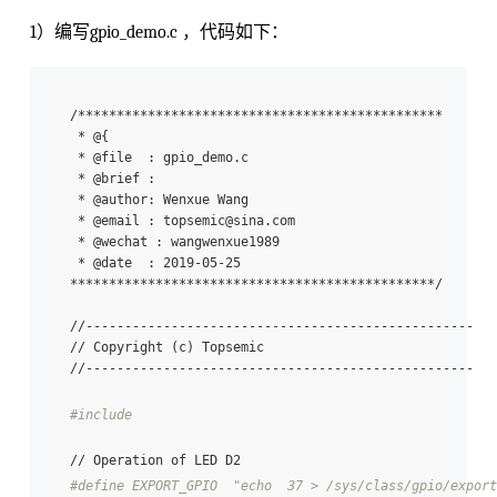
1）编写gpio_demo.c ，代码如下：
/***********************************************

 * @{

 * @file  : gpio_demo.c

 * @brief : 

 * @author: Wenxue Wang

 * @email : topsemic@sina.com

 * @wechat : wangwenxue1989

 * @date  : 2019-05-25 

***********************************************/

//--------------------------------------------------

// Copyright (c) Topsemic

//--------------------------------------------------

#include 
#define EXPORT_GPIO  "echo  37 > /sys/class/gpio/export