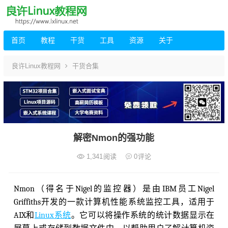
首页
教程
干货
工具
资源
关于
良许Linux教程网
干货合集
解密Nmon的强功能
1,341
阅读
0
评论
Nmon（得名于Nigel的监控器）是由IBM员工Nigel
Griffiths开发的一款计算机性能系统监控工具，适用于
AIX和
Linux系统
。它可以将操作系统的统计数据显示在