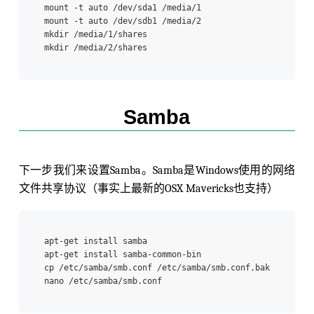
mount -t auto /dev/sda1 /media/1

mount -t auto /dev/sdb1 /media/2

mkdir /media/1/shares

Samba
下一步我们来设置Samba。Samba是Windows使用的网络
文件共享协议（事实上最新的OSX Mavericks也支持）
apt-get install samba

apt-get install samba-common-bin

cp /etc/samba/smb.conf /etc/samba/smb.conf.bak
