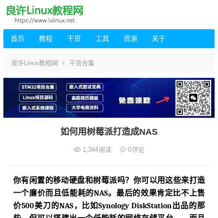
首页
教程
干货
工具
资源
关于
良许Linux教程网
干货合集
如何用树莓派打造成NAS
1,344
阅读
0
评论
你有闲置的移动硬盘和树莓派吗？你可以用这些来打造
一个廉价而且低能耗的NAS。最后的效果肯定比不上售
价500美刀的NAS，比如Synology DiskStation出品的那