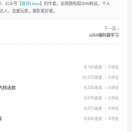
程师，公众号【
良许Linux
】的作者，全网拥有超30W粉丝。个人
业达人，流量玩家，摄影爱好者。
下一篇
x264编码器学习
8,716
阅读
0
评论
10,173
阅读
0
评论
用内核函数
9,230
阅读
0
评论
9,578
阅读
0
评论
9,071
阅读
0
评论
解
8,654
阅读
0
评论