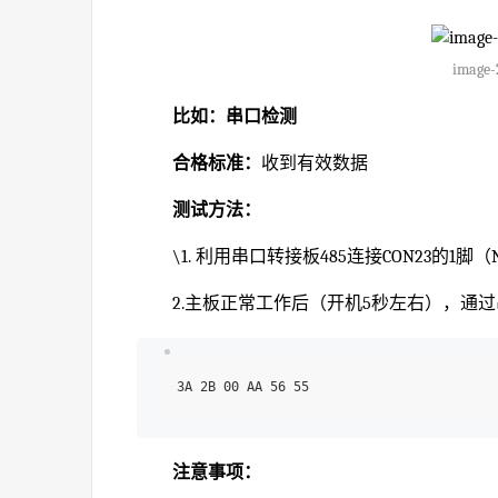
image-
比如：串口检测
合格标准：
收到有效数据
测试方法：
\1. 利用串口转接板485连接CON23的1脚（
2.主板正常工作后（开机5秒左右），通
注意事项：