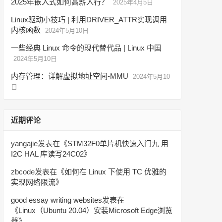
2025年嵌入式如何高薪入行？
2025年4月5日
Linux驱动小技巧 | 利用DRIVER_ATTR实现调用
内核函数
2024年5月10日
一些经典 Linux 命令的现代替代品 | Linux 中国
2024年5月10日
内存管理：详解虚拟地址空间-MMU
2024年5月10
日
近期评论
yangajie
发表在《
STM32F0单片机快速入门九 用
I2C HAL 库读写24C02
》
zbcode
发表在《
如何在 Linux 下使用 TC 优雅的
实现网络限流
》
good essay writing websites
发表在
《
Linux（Ubuntu 20.04）安装Microsoft Edge浏览
器
》