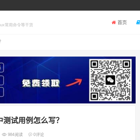
首页
inux常用命令等干货
？
中测试用例怎么写？
984
阅读
0
评论