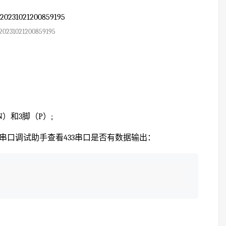
20231021200859195
N）和3脚（P）;
过串口调试助手查看433串口是否有数据输出：