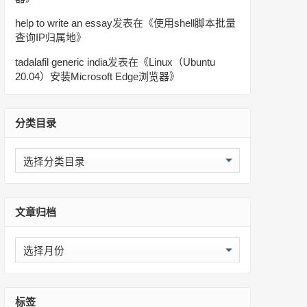
help to write an essay
发表在《
使用shell脚本批量
查询IP归属地
》
tadalafil generic india
发表在《
Linux（Ubuntu
20.04）安装Microsoft Edge浏览器
》
分类目录
分
类
目
录
文章归档
文
章
归
档
标签