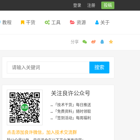
登录
注册
投稿
教程
干货
工具
资源
关于
搜索
关注良许公众号
→「技术干货」每日推送
→「免费资料」随时领取
→「签到活动」每周福利
点击添加良许微信，加入技术交流群