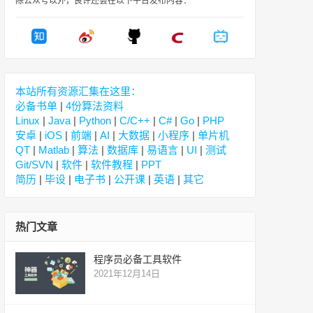
除公众号以外，良许还会在以下平台发布内容：
本站所有资源汇集在这里：
必备书单
|
4份算法资料
Linux
|
Java
|
Python
|
C/C++
|
C#
|
Go
|
PHP
安卓
|
iOS
|
前端
|
AI
|
大数据
|
小程序
|
单片机
QT
|
Matlab
|
算法
|
数据库
|
易语言
|
UI
|
测试
Git/SVN
|
软件
|
软件教程
|
PPT
简历
|
毕设
|
电子书
|
公开课
|
英语
|
其它
热门文章
程序员必备工具软件
2021年12月14日