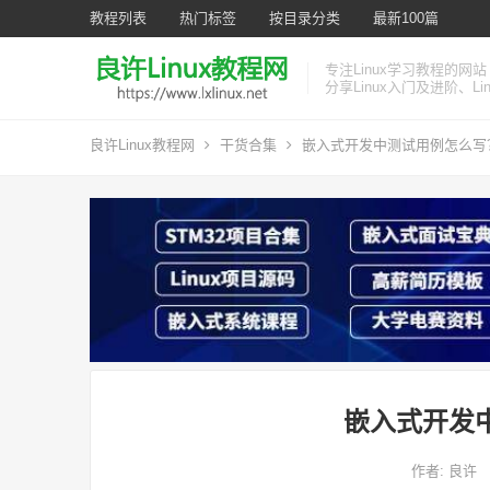
教程列表
热门标签
按目录分类
最新100篇
专注Linux学习教程的网站
分享Linux入门及进阶、L
良许Linux教程网
干货合集
嵌入式开发中测试用例怎么写
嵌入式开发
作者:
良许