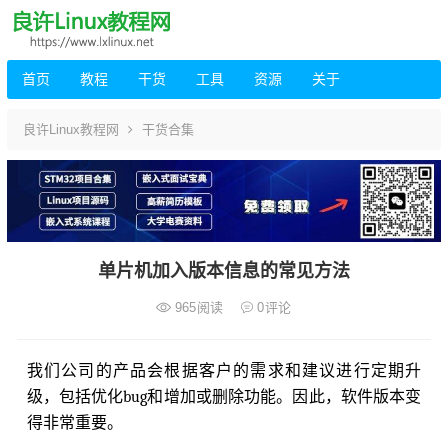
首页
教程
干货
工具
资源
关于
良许Linux教程网
干货合集
单片机加入版本信息的常见方法
965
阅读
0
评论
我们公司的产品会根据客户的需求和建议进行定期升
级，包括优化bug和增加或删除功能。因此，软件版本变
得非常重要。