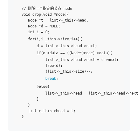
 // 删除一个指定的节点 node 

 void drop(void *node){ 

    Node *t = list->_this->head; 

    Node *d = NULL; 

    int i = 0; 

for
(i;i _this->size;i++){ 

        d = list->_this->head->next; 

if
(d->data == ((Node*)node)->data){ 

            list->_this->head->next = d->next; 

            free(d); 

            (list->_this->size)--; 

break
; 

        }
else
{ 

            list->_this->head = list->_this->head->next;
        } 

    } 

    list->_this->head = t; 
