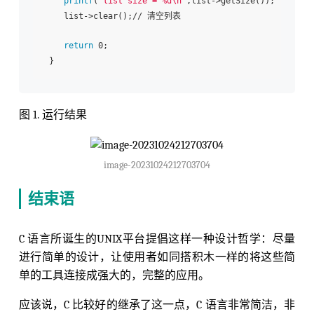
printf
(
"list size = %d\n"
,list->getSize()); 

    list->clear();// 清空列表

return
 0; 

图 1. 运行结果
image-20231024212703704
结束语
C 语言所诞生的UNIX平台提倡这样一种设计哲学：尽量
进行简单的设计，让使用者如同搭积木一样的将这些简
单的工具连接成强大的，完整的应用。
应该说，C 比较好的继承了这一点，C 语言非常简洁，非