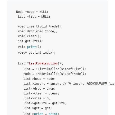
Node *node = NULL; 

 List *list = NULL; 

 void insert(void *node); 

 void drop(void *node); 

 void clear(); 

 int getSize(); 

 void 
print
(); 

 void* get(int index); 

 List *
ListConstruction
(){ 

    list = (List*)malloc(sizeof(List)); 

    node = (Node*)malloc(sizeof(Node)); 

    list->head = node; 

    list->insert = insert;// 将 insert 函数实现注册在 li
    list->drop = drop; 

    list->clear = clear; 

    list->size = 0; 

    list->getSize = getSize; 

    list->get = get; 

    list->
print
 = 
print
; 
