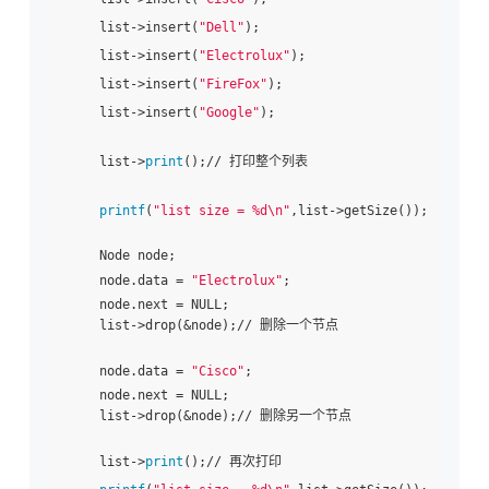
    list->insert(
"Dell"
); 

    list->insert(
"Electrolux"
); 

    list->insert(
"FireFox"
); 

    list->insert(
"Google"
); 

    list->
print
();// 打印整个列表

printf
(
"list size = %d\n"
,list->getSize()); 

    Node node; 

    node.data = 
"Electrolux"
; 

    node.next = NULL;  

    list->drop(&node);// 删除一个节点

    node.data = 
"Cisco"
; 

    node.next = NULL; 

    list->drop(&node);// 删除另一个节点

    list->
print
();// 再次打印
