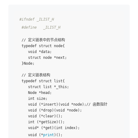
#ifndef _ILIST_H 
#define   _ILIST_H 
 // 定义链表中的节点结构

 typedef struct node{ 

    void *data; 

    struct node *next; 

 }Node; 

 // 定义链表结构

 typedef struct list{ 

    struct list *_this; 

    Node *head; 

    int size; 

    void (*insert)(void *node);// 函数指针

    void (*drop)(void *node); 

    void (*clear)(); 

    int (*getSize)(); 

    void* (*get)(int index); 

    void (*
print
)(); 
