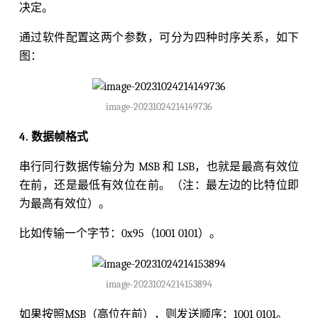
决定。
通过软件配置这两个参数，可分为四种时序关系，如下
图：
image-20231024214149736
4. 数据帧格式
串行同行数据传输分为 MSB 和 LSB，也就是最高有效位
在前，还是最低有效位在前。（注：最左边的比特位即
为最高有效位）。
比如传输一个字节：0x95（1001 0101）。
image-20231024214153894
如果按照MSB（高位在前），则发送顺序：1001 0101。