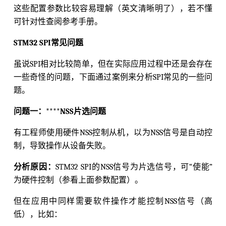
这些配置参数比较容易理解（英文清晰明了），若不懂
可针对性查阅参考手册。
STM32 SPI常见问题
虽说SPI相对比较简单，但在实际应用过程中还是会存在
一些奇怪的问题，下面通过案例来分析SPI常见的一些问
题。
问题一：****NSS片选问题
有工程师使用硬件NSS控制从机，以为NSS信号是自动控
制，导致操作从设备失败。
分析原因：
STM32 SPI的NSS信号为片选信号，可“使能”
为硬件控制（参看上面参数配置）。
但在应用中同样需要软件操作才能控制NSS信号（高
低），比如：