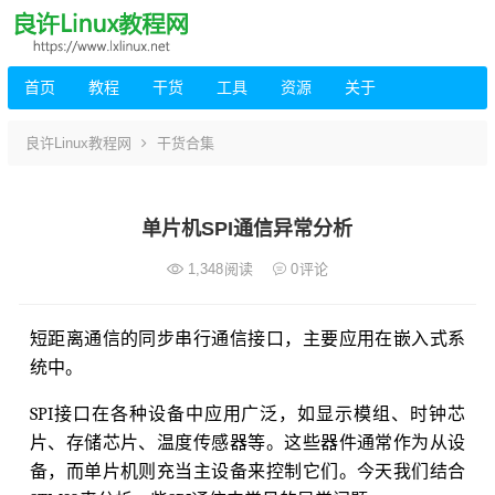
首页
教程
干货
工具
资源
关于
良许Linux教程网
干货合集
单片机SPI通信异常分析
1,348
阅读
0
评论
短距离通信的同步串行通信接口，主要应用在嵌入式系
统中。
SPI接口在各种设备中应用广泛，如显示模组、时钟芯
片、存储芯片、温度传感器等。这些器件通常作为从设
备，而单片机则充当主设备来控制它们。今天我们结合