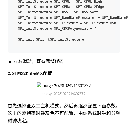
SPI_InitStructure.SPI_CPOL = SPI_CPOL_High;        
SPI_InitStructure.SPI_CPHA = SPI_CPHA_2Edge;      
SPI_InitStructure.SPI_NSS = SPI_NSS_Soft;           
SPI_InitStructure.SPI_BaudRatePrescaler = SPI_BaudR
SPI_InitStructure.SPI_FirstBit = SPI_FirstBit_MSB;  
SPI_InitStructure.SPI_CRCPolynomial = 7;

▲ 左右滑动，查看完整代码
2. STM32CubeMX配置
image-20231024214307372
首先选择全双工主机模式，然后再逐步配置下面参数。
这里的波特率时钟灰色不可配置，由你系统时钟和分频
时钟决定。