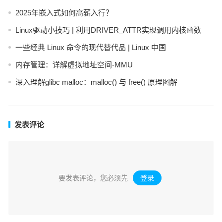
2025年嵌入式如何高薪入行？
Linux驱动小技巧 | 利用DRIVER_ATTR实现调用内核函数
一些经典 Linux 命令的现代替代品 | Linux 中国
内存管理：详解虚拟地址空间-MMU
深入理解glibc malloc：malloc() 与 free() 原理图解
发表评论
要发表评论，您必须先
登录
。