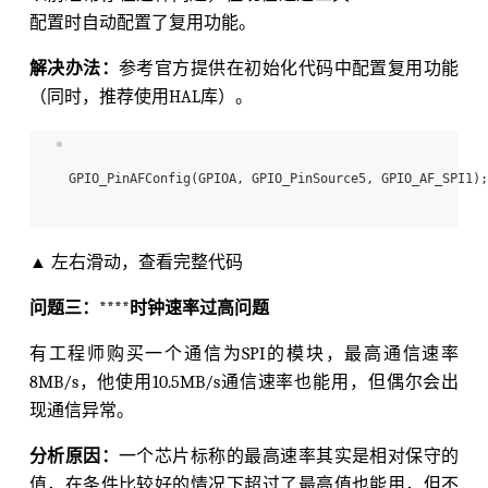
配置时自动配置了复用功能。
解决办法：
参考官方提供在初始化代码中配置复用功能
（同时，推荐使用HAL库）。
▲ 左右滑动，查看完整代码
问题三：****时钟速率过高问题
有工程师购买一个通信为SPI的模块，最高通信速率
8MB/s，他使用10.5MB/s通信速率也能用，但偶尔会出
现通信异常。
分析原因：
一个芯片标称的最高速率其实是相对保守的
值，在条件比较好的情况下超过了最高值也能用，但不