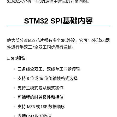
STM32来分析一些SPI通信中常见的异常问题。
STM32 SPI基础内容
绝大部分STM32芯片都有多个SPI外设，它可与外部SPI器
件进行半双工/全双工同步串行通信。
1. SPI特性
三条线全双工、双线单工同步传输
支持 8 位或 16 位传输帧格式选择
支持主模式或从模式操作
可编程的时钟极性和相位
支持 MSB 或 LSB 数据顺序
支持DMA收发数据