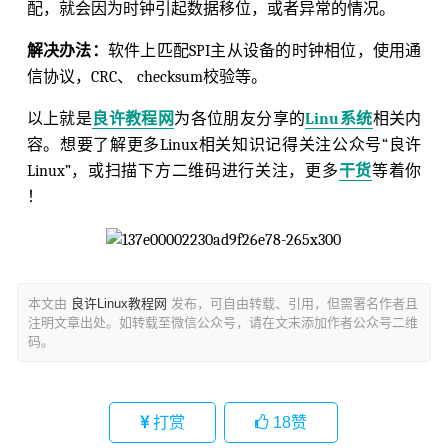
配，就会因为时钟引起数据移位，或者异常的情况。
解决办法：
软件上匹配SPI主从设备的时钟相位，使用通
信协议，CRC、 checksum校验等。
以上就是
良许教程网
为各位朋友分享的
Linu系统
相关内
容。想要了解更多Linux相关知识记得关注公众号“良许
Linux”，或扫描下方二维码进行关注，更多
干货
等着你
！
本文由
良许Linux教程网
发布，可自由转载、引用，但需署名作者且
注明文章出处。如转载至微信公众号，请在文末添加作者公众号二维
码。
打赏
18
赞