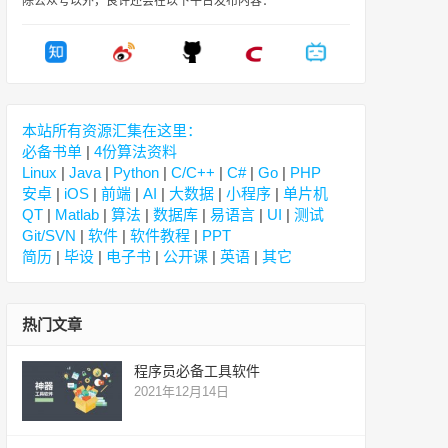
除公众号以外，良许还会在以下平台发布内容：
本站所有资源汇集在这里：
必备书单
|
4份算法资料
Linux
|
Java
|
Python
|
C/C++
|
C#
|
Go
|
PHP
安卓
|
iOS
|
前端
|
AI
|
大数据
|
小程序
|
单片机
QT
|
Matlab
|
算法
|
数据库
|
易语言
|
UI
|
测试
Git/SVN
|
软件
|
软件教程
|
PPT
简历
|
毕设
|
电子书
|
公开课
|
英语
|
其它
热门文章
程序员必备工具软件
2021年12月14日