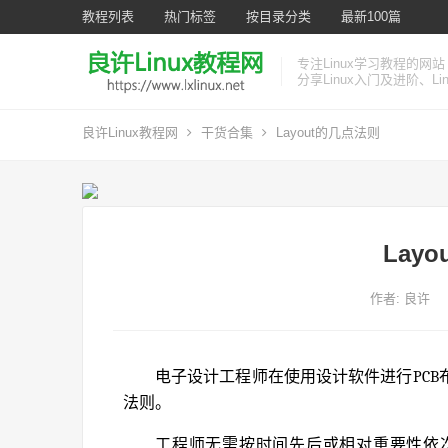
教程列表
热门标签
按目录分类
最新100篇
专注Linux学习教程的网站
分享Linux入门及进阶、L
良许Linux教程网
干货合集
Layout的几点法则
Lay
作者:
良许
电子设计工程师在使用设计软件进行PC
法则。
工程师无需按时间先后或相对重要性依