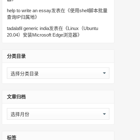
help to write an essay
发表在《
使用shell脚本批量
查询IP归属地
》
tadalafil generic india
发表在《
Linux（Ubuntu
20.04）安装Microsoft Edge浏览器
》
分类目录
分
类
目
录
文章归档
文
章
归
档
标签