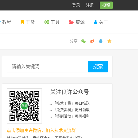
登录
注册
投稿
教程
干货
工具
资源
关于
搜索
关注良许公众号
→「技术干货」每日推送
→「免费资料」随时领取
→「签到活动」每周福利
点击添加良许微信，加入技术交流群