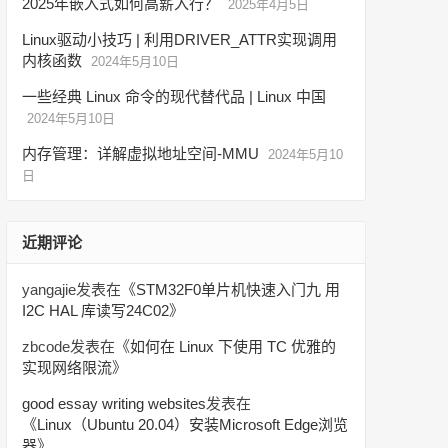
2025年嵌入式如何高薪入行？
2025年4月5日
Linux驱动小技巧 | 利用DRIVER_ATTR实现调用
内核函数
2024年5月10日
一些经典 Linux 命令的现代替代品 | Linux 中国
2024年5月10日
内存管理：详解虚拟地址空间-MMU
2024年5月10
日
近期评论
yangajie
发表在《
STM32F0单片机快速入门九 用
I2C HAL 库读写24C02
》
zbcode
发表在《
如何在 Linux 下使用 TC 优雅的
实现网络限流
》
good essay writing websites
发表在
《
Linux（Ubuntu 20.04）安装Microsoft Edge浏览
器
》