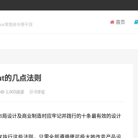
首页
inux常用命令等干货
out的几点法则
1,003
阅读
0
评论
B布局设计及商业制造时应牢记并践行的十条最有效的设计
次执行这些法则，只需全部遵循便可极大地改变产品设