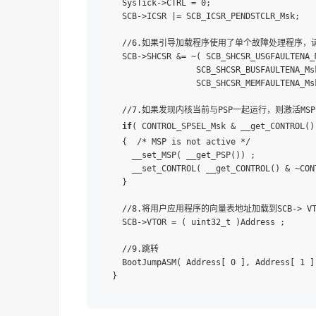
  SysTick->CTRL = 0;

  SCB->ICSR |= SCB_ICSR_PENDSTCLR_Msk;

  //6.如果引导加载程序使用了单个故障处理程序，
  SCB->SHCSR &= ~( SCB_SHCSR_USGFAULTENA_M
                 SCB_SHCSR_BUSFAULTENA_Msk
                 SCB_SHCSR_MEMFAULTENA_Msk
  //7.如果发现内核当前与PSP一起运行，则激活MSP

if
( CONTROL_SPSEL_Msk & __get_CONTROL())
  {  /* MSP is not active */

    __set_MSP( __get_PSP()) ;

    __set_CONTROL( __get_CONTROL() & ~CONT
  }

  //8.将用户应用程序的向量表地址加载到SCB-> VT
  SCB->VTOR = ( uint32_t )Address ;

  //9.跳转

  BootJumpASM( Address[ 0 ], Address[ 1 ])