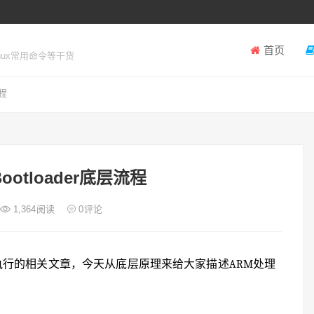
首页
inux常用命令等干货
流程
otloader底层流程
1,364
阅读
0
评论
用角度执行的相关文章，今天从底层原理来给大家描述ARM处理