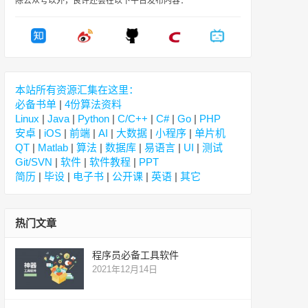
除公众号以外，良许还会在以下平台发布内容：
本站所有资源汇集在这里：
必备书单
|
4份算法资料
Linux
|
Java
|
Python
|
C/C++
|
C#
|
Go
|
PHP
安卓
|
iOS
|
前端
|
AI
|
大数据
|
小程序
|
单片机
QT
|
Matlab
|
算法
|
数据库
|
易语言
|
UI
|
测试
Git/SVN
|
软件
|
软件教程
|
PPT
简历
|
毕设
|
电子书
|
公开课
|
英语
|
其它
热门文章
程序员必备工具软件
2021年12月14日