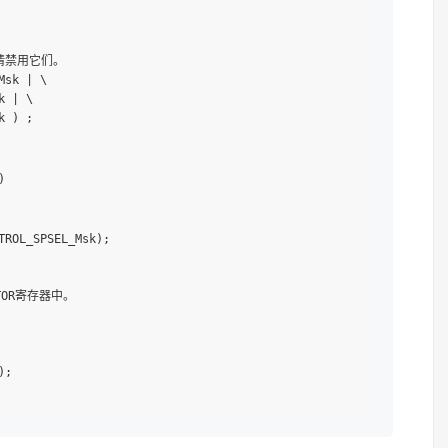
请禁用它们。

sk | \ 

 | \ 

 ) ;



ROL_SPSEL_Msk);

OR寄存器中。

;
