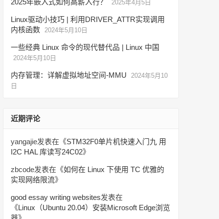
2025年嵌入式如何高薪入行？
2025年4月5日
Linux驱动小技巧 | 利用DRIVER_ATTR实现调用
内核函数
2024年5月10日
一些经典 Linux 命令的现代替代品 | Linux 中国
2024年5月10日
内存管理：详解虚拟地址空间-MMU
2024年5月10
日
近期评论
yangajie
发表在《
STM32F0单片机快速入门九 用
I2C HAL 库读写24C02
》
zbcode
发表在《
如何在 Linux 下使用 TC 优雅的
实现网络限流
》
good essay writing websites
发表在
《
Linux（Ubuntu 20.04）安装Microsoft Edge浏览
器
》