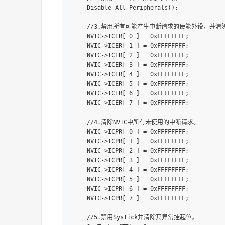
  Disable_All_Peripherals();

  //3.禁用所有可能产生中断请求的使能外设，并清
  NVIC->ICER[ 0 ] = 0xFFFFFFFF;

  NVIC->ICER[ 1 ] = 0xFFFFFFFF;

  NVIC->ICER[ 2 ] = 0xFFFFFFFF;

  NVIC->ICER[ 3 ] = 0xFFFFFFFF;

  NVIC->ICER[ 4 ] = 0xFFFFFFFF;

  NVIC->ICER[ 5 ] = 0xFFFFFFFF;

  NVIC->ICER[ 6 ] = 0xFFFFFFFF;

  NVIC->ICER[ 7 ] = 0xFFFFFFFF;

  //4.清除NVIC中所有未使用的中断请求。

  NVIC->ICPR[ 0 ] = 0xFFFFFFFF;

  NVIC->ICPR[ 1 ] = 0xFFFFFFFF;

  NVIC->ICPR[ 2 ] = 0xFFFFFFFF;

  NVIC->ICPR[ 3 ] = 0xFFFFFFFF;

  NVIC->ICPR[ 4 ] = 0xFFFFFFFF;

  NVIC->ICPR[ 5 ] = 0xFFFFFFFF;

  NVIC->ICPR[ 6 ] = 0xFFFFFFFF;

  NVIC->ICPR[ 7 ] = 0xFFFFFFFF;

  //5.禁用SysTick并清除其异常挂起位。
