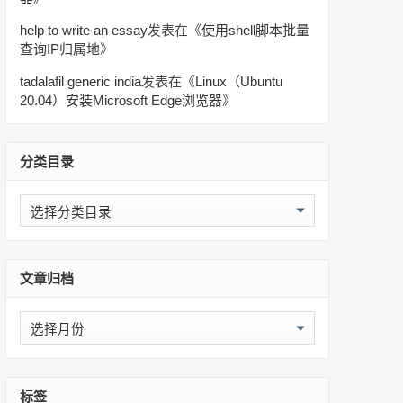
help to write an essay
发表在《
使用shell脚本批量
查询IP归属地
》
tadalafil generic india
发表在《
Linux（Ubuntu
20.04）安装Microsoft Edge浏览器
》
分类目录
分
类
目
录
文章归档
文
章
归
档
标签