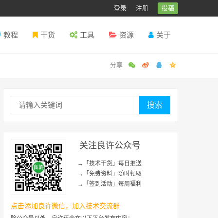
登录
注册
投稿
教程
干货
工具
资源
关于
搜索
关注良许公众号
→「技术干货」每日推送
→「免费资料」随时领取
→「签到活动」每周福利
点击添加良许微信，加入技术交流群