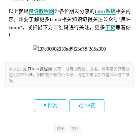
以上就是
良许教程网
为各位朋友分享的
Linu系统
相关内
容。想要了解更多Linux相关知识记得关注公众号“良许
Linux”，或扫描下方二维码进行关注，更多
干货
等着你
！
本文由
良许Linux教程网
发布，可自由转载、引用，但需署名作者且
注明文章出处。如转载至微信公众号，请在文末添加作者公众号二维
码。
打赏
18
赞
命令
技巧