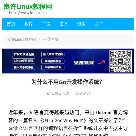
首页
教程
干货
工具
资源
关于
良许Linux教程网
干货合集
为什么不用Go开发操作系统？
1,062
阅读
0
评论
近年来，Go语言变得越来越热门。来自 GoLand 官方博
客的一篇名为《OS in Go? Why Not?》的文章探讨了为什
么像 C 语言这样的编程语言在操作系统开发中占据主导