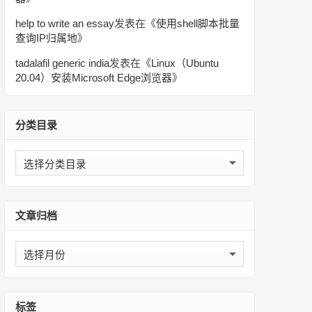
help to write an essay
发表在《
使用shell脚本批量
查询IP归属地
》
tadalafil generic india
发表在《
Linux（Ubuntu
20.04）安装Microsoft Edge浏览器
》
分类目录
分
类
目
录
文章归档
文
章
归
档
标签