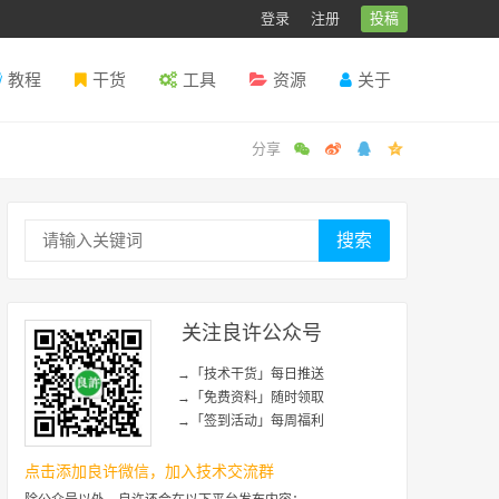
登录
注册
投稿
教程
干货
工具
资源
关于
搜索
关注良许公众号
→「技术干货」每日推送
→「免费资料」随时领取
→「签到活动」每周福利
点击添加良许微信，加入技术交流群