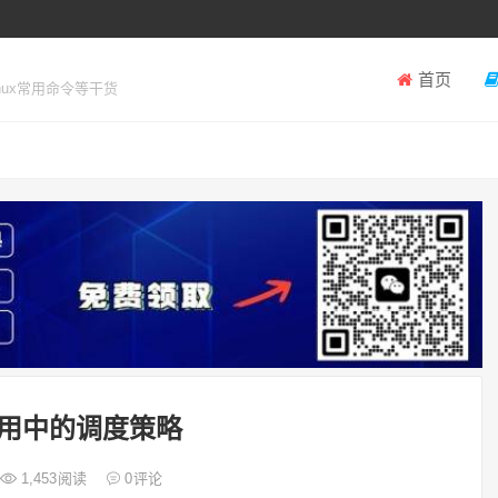
首页
inux常用命令等干货
应用中的调度策略
1,453
阅读
0
评论