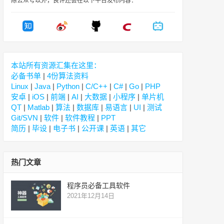
除公众号以外，良许还会在以下平台发布内容：
本站所有资源汇集在这里：
必备书单
|
4份算法资料
Linux
|
Java
|
Python
|
C/C++
|
C#
|
Go
|
PHP
安卓
|
iOS
|
前端
|
AI
|
大数据
|
小程序
|
单片机
QT
|
Matlab
|
算法
|
数据库
|
易语言
|
UI
|
测试
Git/SVN
|
软件
|
软件教程
|
PPT
简历
|
毕设
|
电子书
|
公开课
|
英语
|
其它
热门文章
程序员必备工具软件
2021年12月14日