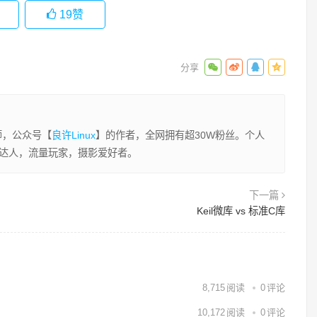
19
赞
程师，公众号【
良许Linux
】的作者，全网拥有超30W粉丝。个人
业达人，流量玩家，摄影爱好者。
下一篇
Keil微库 vs 标准C库
8,715
阅读
0
评论
10,172
阅读
0
评论