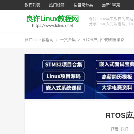
教程列表
热门标签
按目录分类
最新100篇
专注Linux学习教程的网站
分享Linux入门及进阶、L
良许Linux教程网
干货合集
RTOS应用中的调度策略
RTOS
作者:
良许