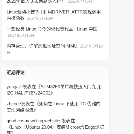
2025年嵌入式如何高薪入行？
2025年4月5日
Linux驱动小技巧 | 利用DRIVER_ATTR实现调用
内核函数
2024年5月10日
一些经典 Linux 命令的现代替代品 | Linux 中国
2024年5月10日
内存管理：详解虚拟地址空间-MMU
2024年5月10
日
近期评论
yangajie
发表在《
STM32F0单片机快速入门九 用
I2C HAL 库读写24C02
》
zbcode
发表在《
如何在 Linux 下使用 TC 优雅的
实现网络限流
》
good essay writing websites
发表在
《
Linux（Ubuntu 20.04）安装Microsoft Edge浏览
器
》