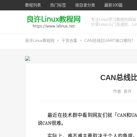
教程列表
热门标签
按目录分类
最新100篇
专注Linux学习教程的网站
分享Linux入门及进阶、L
良许Linux教程网
干货合集
CAN总线比UART串口难吗？
CAN总线
作者:
良许
最近在技术群中看到网友们就「CAN和U
说CAN很难。
实际上，难不难主要取决于个人的角度。