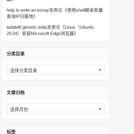
help to write an essay
发表在《
使用shell脚本批量
查询IP归属地
》
tadalafil generic india
发表在《
Linux（Ubuntu
20.04）安装Microsoft Edge浏览器
》
分类目录
分
类
目
录
文章归档
文
章
归
档
标签