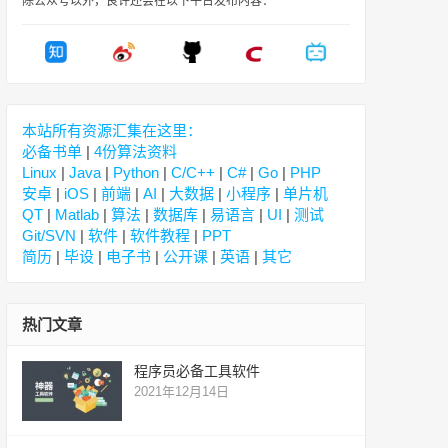
除公众号以外，良许还会在以下平台发布内容：
本站所有资源汇集在这里：
必备书单
|
4份算法资料
Linux
|
Java
|
Python
|
C/C++
|
C#
|
Go
|
PHP
安卓
|
iOS
|
前端
|
AI
|
大数据
|
小程序
|
单片机
QT
|
Matlab
|
算法
|
数据库
|
易语言
|
UI
|
测试
Git/SVN
|
软件
|
软件教程
|
PPT
简历
|
毕设
|
电子书
|
公开课
|
英语
|
其它
热门文章
程序员必备工具软件
2021年12月14日