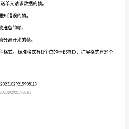
的发送单元请求数据的帧。
通知错误的帧。
收准备的帧。
帧分离开来的帧。
格式。标准格式有11个位的标识符ID，扩展格式有29个
20231029215908113