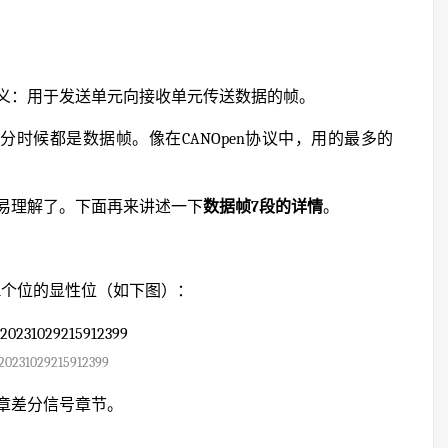
义：用于发送单元向接收单元传送数据的帧。
分时候都是数据帧。像在CANOpen协议中，用的最多的
。
易理解了。下面再来讲述一下
数据帧7段的详情
。
1个位的显性位（如下图）：
20231029215912399
章差分信号章节。
。