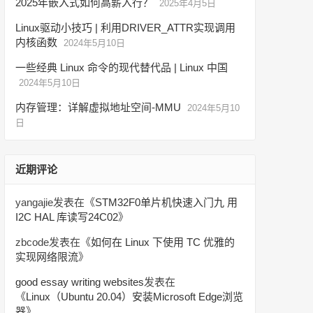
2025年嵌入式如何高薪入行？
2025年4月5日
Linux驱动小技巧 | 利用DRIVER_ATTR实现调用
内核函数
2024年5月10日
一些经典 Linux 命令的现代替代品 | Linux 中国
2024年5月10日
内存管理：详解虚拟地址空间-MMU
2024年5月10
日
近期评论
yangajie
发表在《
STM32F0单片机快速入门九 用
I2C HAL 库读写24C02
》
zbcode
发表在《
如何在 Linux 下使用 TC 优雅的
实现网络限流
》
good essay writing websites
发表在
《
Linux（Ubuntu 20.04）安装Microsoft Edge浏览
器
》