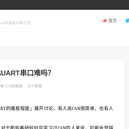
首页
inux常用命令等干货
比UART串口难吗？
1,128
阅读
0
评论
ART的难易程度」展开讨论，有人说CAN很简单，也有人
对于那些基础较好且学习过CAN的人来说，可能会觉得