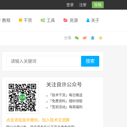
登录
注册
投稿
教程
干货
工具
资源
关于
搜索
关注良许公众号
→「技术干货」每日推送
→「免费资料」随时领取
→「签到活动」每周福利
点击添加良许微信，加入技术交流群