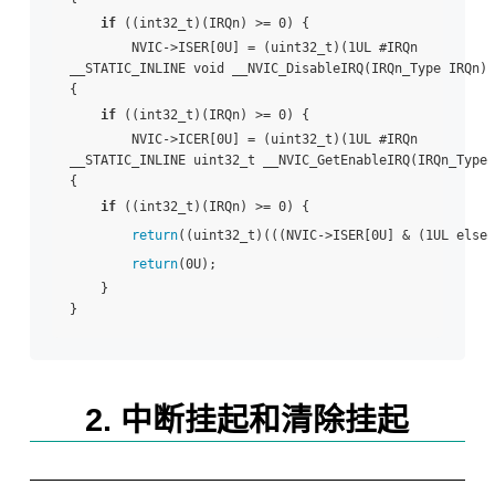
if
 ((int32_t)(IRQn) >= 0) {

        NVIC->ISER[0U] = (uint32_t)(1UL #IRQn

__STATIC_INLINE void __NVIC_DisableIRQ(IRQn_Type IRQn) 

{

if
 ((int32_t)(IRQn) >= 0) {

        NVIC->ICER[0U] = (uint32_t)(1UL #IRQn

__STATIC_INLINE uint32_t __NVIC_GetEnableIRQ(IRQn_Type 
{

if
 ((int32_t)(IRQn) >= 0) {

return
((uint32_t)(((NVIC->ISER[0U] & (1UL else {
return
(0U);

    }

2. 中断挂起和清除挂起