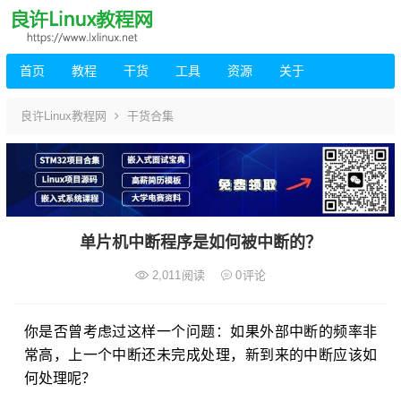
首页
教程
干货
工具
资源
关于
良许Linux教程网
干货合集
单片机中断程序是如何被中断的？
2,011
阅读
0
评论
你是否曾考虑过这样一个问题：如果外部中断的频率非
常高，上一个中断还未完成处理，新到来的中断应该如
何处理呢？