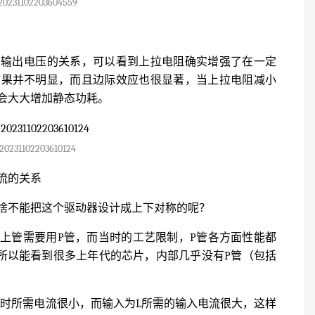
20231102203604559
与输出电压的关系，可以看到上拉电阻确实增强了在一定
效果并不明显，而且边际效应也很显著，当上拉电阻减小
会大大增加静态功耗。
20231102203610124
电流的关系
啥不能把这个驱动器设计成上下对称的呢？
上管需要用P管，而当时的工艺限制，P管各方面性能都
所以能看到很多上年代的芯片，内部几乎没有P管（包括
H时所需电流很小，而输入为L所需的输入电流很大，这样