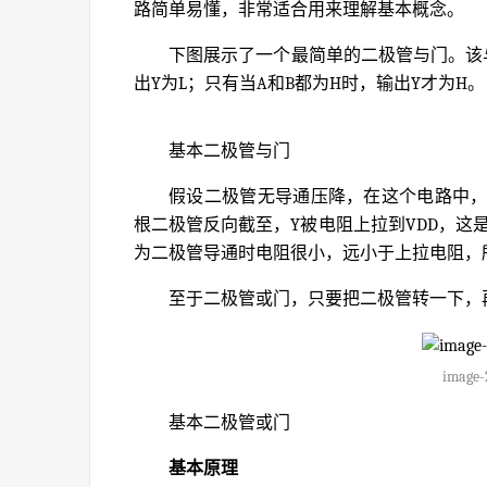
路简单易懂，非常适合用来理解基本概念。
下图展示了一个最简单的二极管与门。该与
出Y为L；只有当A和B都为H时，输出Y才为H。
基本二极管与门
假设二极管无导通压降，在这个电路中，
根二极管反向截至，Y被电阻上拉到VDD，这是
为二极管导通时电阻很小，远小于上拉电阻，所
至于二极管或门，只要把二极管转一下，再
image-
基本二极管或门
基本原理