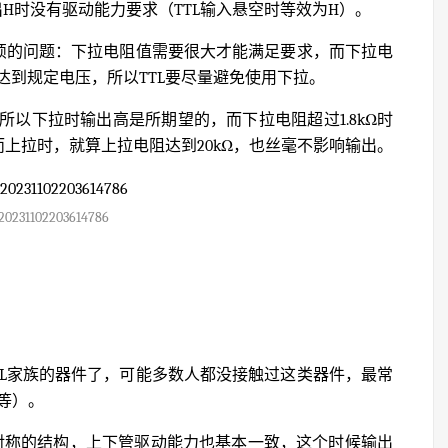
H时没有驱动能力要求（TTL输入悬空时等效为H）。
麻烦的问题：下拉电阻值需要很大才能满足要求，而下拉电
到规定电压，所以TTL要尽量避免使用下拉。
以下拉时输出高是所期望的，而下拉电阻超过1.8kΩ时
而上拉时，就算上拉电阻达到20kΩ，也丝毫不影响输出。
20231102203614786
TL家族的器件了，可能多数人都没接触过这类器件，最常
0等）。
下对称的结构，上下管驱动能力也基本一致，这个时候输出