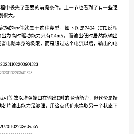
过程中丢失了重要的前提条件。上一节也看到了有一些逻
别很大。
LSxx等）家族的器件就属于这种类型，如下图是7404（TTL反相
出为高时驱动能力只有0.4mA，而输出低时居然能输出
管或者电路本身的极限，而是超过这个电流以后，输出的电
20231102203601323
就可等效以增强端口在输出H时的驱动能力，但代价是端
候芯片输出能力足够强，用这点代价来换取另一个状态下