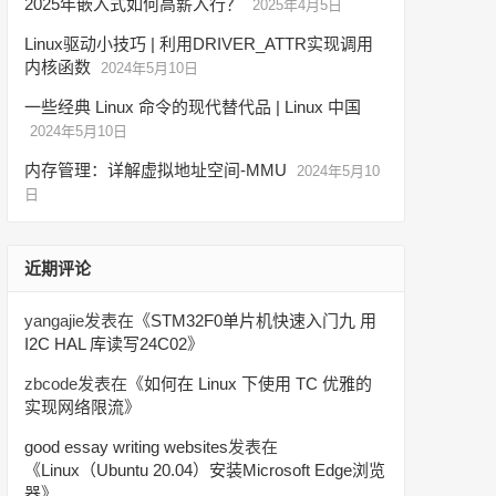
2025年嵌入式如何高薪入行？
2025年4月5日
Linux驱动小技巧 | 利用DRIVER_ATTR实现调用
内核函数
2024年5月10日
一些经典 Linux 命令的现代替代品 | Linux 中国
2024年5月10日
内存管理：详解虚拟地址空间-MMU
2024年5月10
日
近期评论
yangajie
发表在《
STM32F0单片机快速入门九 用
I2C HAL 库读写24C02
》
zbcode
发表在《
如何在 Linux 下使用 TC 优雅的
实现网络限流
》
good essay writing websites
发表在
《
Linux（Ubuntu 20.04）安装Microsoft Edge浏览
器
》