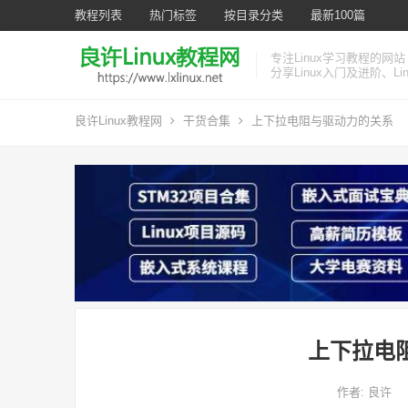
教程列表
热门标签
按目录分类
最新100篇
专注Linux学习教程的网站
分享Linux入门及进阶、L
良许Linux教程网
干货合集
上下拉电阻与驱动力的关系
上下拉电
作者:
良许