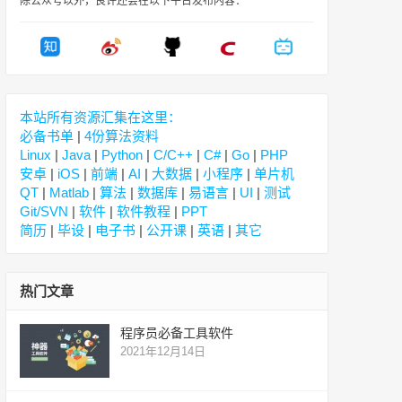
除公众号以外，良许还会在以下平台发布内容：
本站所有资源汇集在这里：
必备书单
|
4份算法资料
Linux
|
Java
|
Python
|
C/C++
|
C#
|
Go
|
PHP
安卓
|
iOS
|
前端
|
AI
|
大数据
|
小程序
|
单片机
QT
|
Matlab
|
算法
|
数据库
|
易语言
|
UI
|
测试
Git/SVN
|
软件
|
软件教程
|
PPT
简历
|
毕设
|
电子书
|
公开课
|
英语
|
其它
热门文章
程序员必备工具软件
2021年12月14日