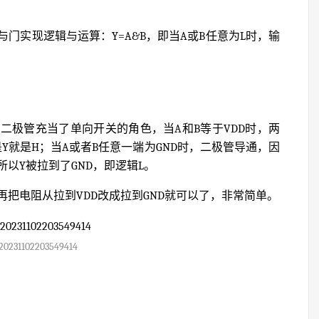
门实现逻辑与运算：Y=A&B，即当A或B任意为L时，输
二极管充当了单向开关的角色，当A和B等于VDD时，两
Y就是H；当A或者B任意一端为GND时，二极管导通，因
以Y被拉到了GND，即逻辑L。
把电阻从拉到VDD改成拉到GND就可以了，非常简单。
20231102203549414