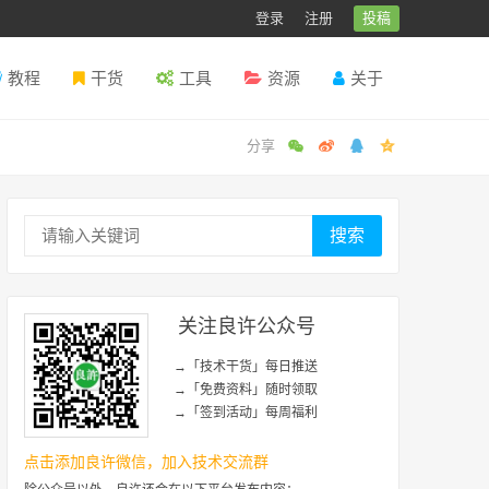
登录
注册
投稿
教程
干货
工具
资源
关于
搜索
关注良许公众号
→「技术干货」每日推送
→「免费资料」随时领取
→「签到活动」每周福利
点击添加良许微信，加入技术交流群