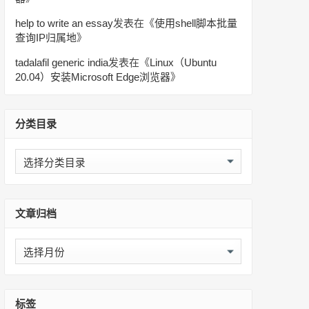
help to write an essay
发表在《
使用shell脚本批量
查询IP归属地
》
tadalafil generic india
发表在《
Linux（Ubuntu
20.04）安装Microsoft Edge浏览器
》
分类目录
分
类
目
录
文章归档
文
章
归
档
标签