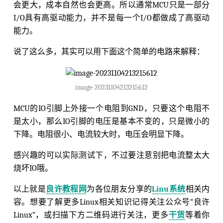
会更大，成本自然也会更高。所以通常MCU只是一部分
I/O具有高驱动能力，并不是每一个I/O都做成了高驱动
能力。
说了这么多，其实可以用下面这个简单的电路来解释：
image-20231104213215612
MCU的IO引脚上外接一个电阻到GND，只要这个电阻不
是太小，那么IO引脚的电压是基本不变的，只是微小的
下降。电阻很小、电流较大时，电压会明显下降。
感兴趣的可以实际测试下，不过要注意别把电流整太大
烧坏IO哦。
以上就是
良许教程网
为各位朋友分享的
Linu系统
相关内
容。想要了解更多Linux相关知识记得关注公众号“良许
Linux”，或扫描下方二维码进行关注，更多
干货
等着你