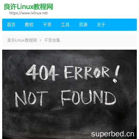
首页
教程
干货
工具
资源
关于
良许Linux教程网
干货合集