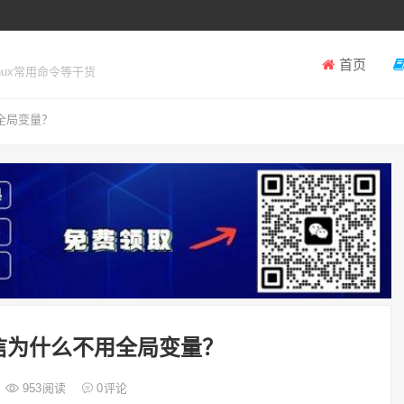
首页
inux常用命令等干货
全局变量？
通信为什么不用全局变量？
953
阅读
0
评论