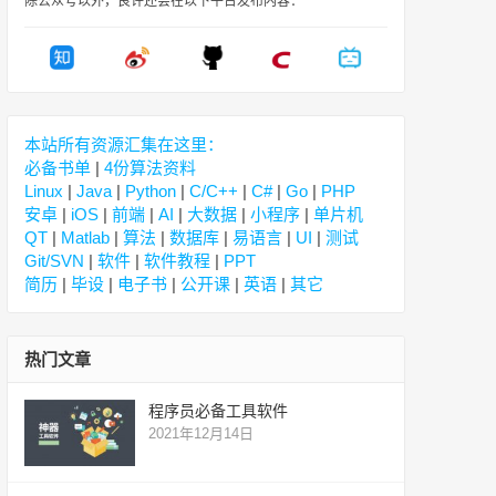
除公众号以外，良许还会在以下平台发布内容：
本站所有资源汇集在这里：
必备书单
|
4份算法资料
Linux
|
Java
|
Python
|
C/C++
|
C#
|
Go
|
PHP
安卓
|
iOS
|
前端
|
AI
|
大数据
|
小程序
|
单片机
QT
|
Matlab
|
算法
|
数据库
|
易语言
|
UI
|
测试
Git/SVN
|
软件
|
软件教程
|
PPT
简历
|
毕设
|
电子书
|
公开课
|
英语
|
其它
热门文章
程序员必备工具软件
2021年12月14日