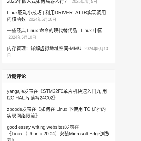
2025年嵌入式如何高薪入行？
2025年4月5日
Linux驱动小技巧 | 利用DRIVER_ATTR实现调用
内核函数
2024年5月10日
一些经典 Linux 命令的现代替代品 | Linux 中国
2024年5月10日
内存管理：详解虚拟地址空间-MMU
2024年5月10
日
近期评论
yangajie
发表在《
STM32F0单片机快速入门九 用
I2C HAL 库读写24C02
》
zbcode
发表在《
如何在 Linux 下使用 TC 优雅的
实现网络限流
》
good essay writing websites
发表在
《
Linux（Ubuntu 20.04）安装Microsoft Edge浏览
器
》