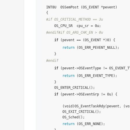
INT8U  OSSemPost (OS_EVENT *pevent)

#if OS_CRITICAL_METHOD == 3u             
#endif
#if OS_ARG_CHK_EN > 0u
if
 (pevent == (OS_EVENT *)0) {       
return
 (OS_ERR_PEVENT_NULL);

#endif
if
 (pevent->OSEventType != OS_EVENT_T
return
 (OS_ERR_EVENT_TYPE);

    }

    OS_ENTER_CRITICAL();

if
 (pevent->OSEventGrp != 0u) {      
                                         
        (void)OS_EventTaskRdy(pevent, (vo
        OS_EXIT_CRITICAL();

        OS_Sched();                      
return
 (OS_ERR_NONE);
