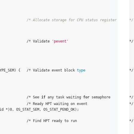
             /* Allocate storage for CPU status register      */
             /* Validate 
'pevent'
                             */

YPE_SEM) {   /* Validate event block 
type
                     */

             /* See 
if
 any task waiting 
for
 semaphore         */

             /* Ready HPT waiting on event                    */

id *)0, OS_STAT_SEM, OS_STAT_PEND_OK);

             /* Find HPT ready to run                         */
