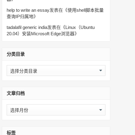
help to write an essay
发表在《
使用shell脚本批量
查询IP归属地
》
tadalafil generic india
发表在《
Linux（Ubuntu
20.04）安装Microsoft Edge浏览器
》
分类目录
分
类
目
录
文章归档
文
章
归
档
标签