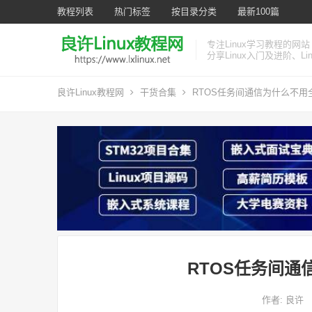
教程列表
热门标签
按目录分类
最新100篇
专注Linux学习教程的网站
分享Linux入门及进阶、L
良许Linux教程网
干货合集
RTOS任务间通信为什么不用
RTOS任务间
作者:
良许