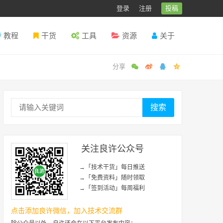
登录
注册
投稿
教程
干货
工具
资源
关于
搜索
关注良许公众号
→「技术干货」每日推送
→「免费资料」随时领取
→「签到活动」每周福利
点击添加良许微信，加入技术交流群