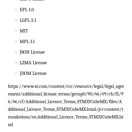
EPL-1.0
LGPL-2.1
MIT
MPL-1.1
JSON License
LZMA License
JDOM License
https://www.st.com/content/ccc/resource/legal/legal_agre
ement/additional_license_terms/group0/90/46/49/cb/f1/9
6/46/cf/Additional_Licence_Terms_STM32CubeMX/files/A
dditional_Licence_Terms_STM32CubeMX.html/jcr:content/t
ranslations/en.Additional_Licence_Terms_STM32CubeMX.ht
ml