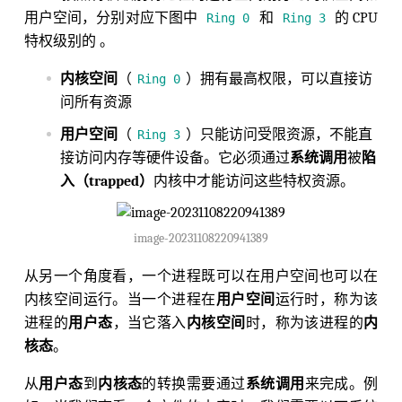
用户空间，分别对应下图中
和
的 CPU
Ring 0
Ring 3
特权级别的 。
内核空间
（
）拥有最高权限，可以直接访
Ring 0
问所有资源
用户空间
（
）只能访问受限资源，不能直
Ring 3
接访问内存等硬件设备。它必须通过
系统调用
被
陷
入（trapped）
内核中才能访问这些特权资源。
image-20231108220941389
从另一个角度看，一个进程既可以在用户空间也可以在
内核空间运行。当一个进程在
用户空间
运行时，称为该
进程的
用户态
，当它落入
内核空间
时，称为该进程的
内
核态
。
从
用户态
到
内核态
的转换需要通过
系统调用
来完成。例