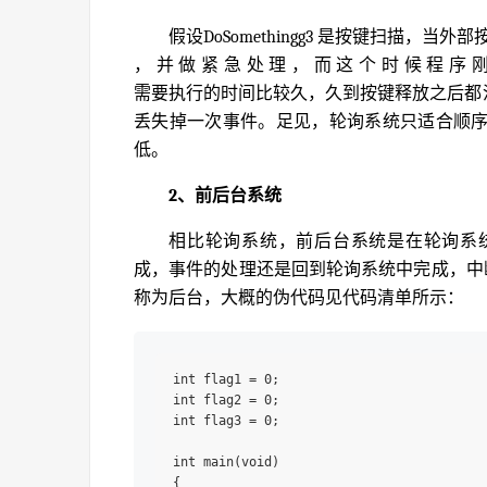
假设DoSomethingg3 是按键扫描
， 并 做 紧 急 处 理 ， 而 这 个 时 候 程 序 刚 好 
需要执行的时间比较久，久到按键释放之后都没有执
丢失掉一次事件。足见，轮询系统只适合顺
低。
2、前后台系统
相比轮询系统，前后台系统是在轮询系
成，事件的处理还是回到轮询系统中完成，中断
称为后台，大概的伪代码见代码清单所示：
int flag1 = 0;

int flag2 = 0;

int flag3 = 0;

int main(void)

{
