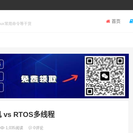
首页
inux常用命令等干货
vs RTOS多线程
1,035
阅读
0
评论