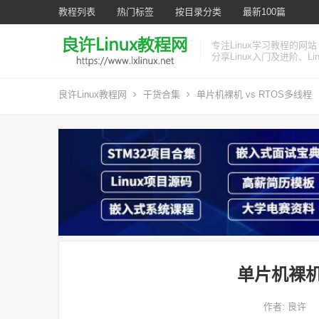
教程列表
热门标签
按目录分类
最新100篇
专注Linux学习教程的网站
分享Linux入门及进阶、L
良许Linux教程网
干货合集
单片机裸机 vs RTOS多线程
单片机裸机 
作者:
良许