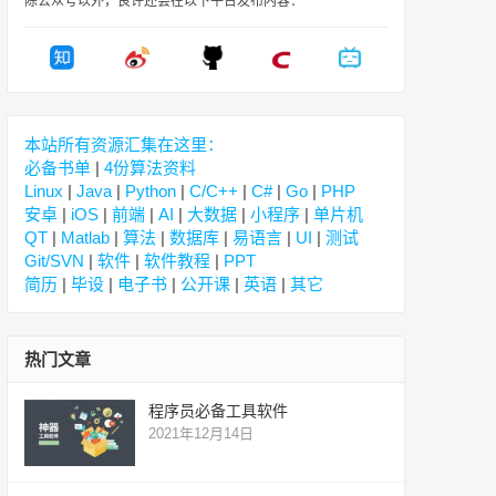
除公众号以外，良许还会在以下平台发布内容：
本站所有资源汇集在这里：
必备书单
|
4份算法资料
Linux
|
Java
|
Python
|
C/C++
|
C#
|
Go
|
PHP
安卓
|
iOS
|
前端
|
AI
|
大数据
|
小程序
|
单片机
QT
|
Matlab
|
算法
|
数据库
|
易语言
|
UI
|
测试
Git/SVN
|
软件
|
软件教程
|
PPT
简历
|
毕设
|
电子书
|
公开课
|
英语
|
其它
热门文章
程序员必备工具软件
2021年12月14日