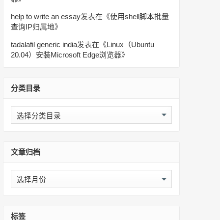
help to write an essay
发表在《
使用shell脚本批量
查询IP归属地
》
tadalafil generic india
发表在《
Linux（Ubuntu
20.04）安装Microsoft Edge浏览器
》
分类目录
分
类
目
录
文章归档
文
章
归
档
标签