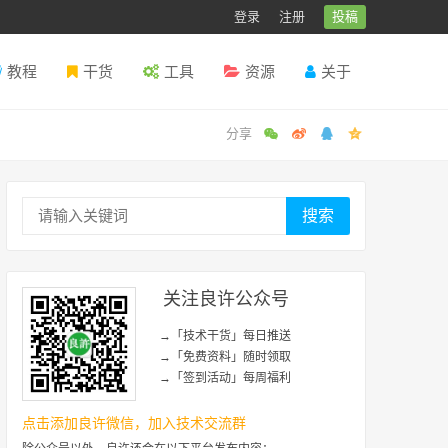
登录
注册
投稿
教程
干货
工具
资源
关于
搜索
关注良许公众号
→「技术干货」每日推送
→「免费资料」随时领取
→「签到活动」每周福利
点击添加良许微信，加入技术交流群