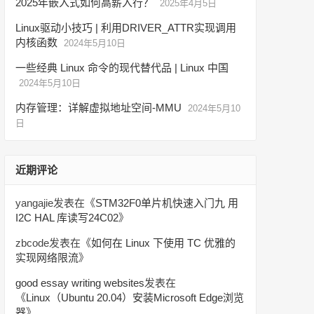
2025年嵌入式如何高薪入行？
2025年4月5日
Linux驱动小技巧 | 利用DRIVER_ATTR实现调用
内核函数
2024年5月10日
一些经典 Linux 命令的现代替代品 | Linux 中国
2024年5月10日
内存管理：详解虚拟地址空间-MMU
2024年5月10
日
近期评论
yangajie
发表在《
STM32F0单片机快速入门九 用
I2C HAL 库读写24C02
》
zbcode
发表在《
如何在 Linux 下使用 TC 优雅的
实现网络限流
》
good essay writing websites
发表在
《
Linux（Ubuntu 20.04）安装Microsoft Edge浏览
器
》