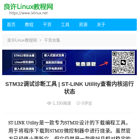
首页
教程
干货
工具
资源
关于
良许Linux教程网
干货合集
STM32调试诊断工具 | ST-LINK Utility查看内核运行
状态
1,150
阅读
0
评论
ST-LINK Utility是一款专为STM32设计的下载编程工具，
用于将程序下载到STM32微控制器中进行烧录。虽然官
方已经停止更新它，但它仍然是一款很好且相对稳定的