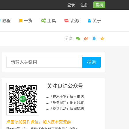
登录
注册
投稿
教程
干货
工具
资源
关于
搜索
关注良许公众号
→「技术干货」每日推送
→「免费资料」随时领取
→「签到活动」每周福利
点击添加良许微信，加入技术交流群