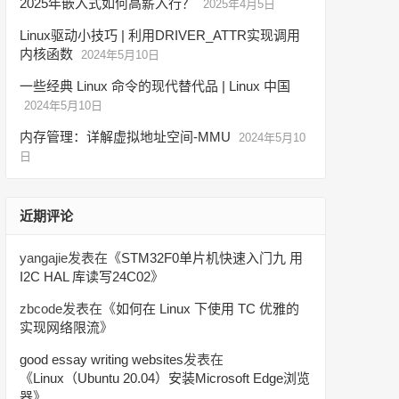
2025年嵌入式如何高薪入行？
2025年4月5日
Linux驱动小技巧 | 利用DRIVER_ATTR实现调用
内核函数
2024年5月10日
一些经典 Linux 命令的现代替代品 | Linux 中国
2024年5月10日
内存管理：详解虚拟地址空间-MMU
2024年5月10
日
近期评论
yangajie
发表在《
STM32F0单片机快速入门九 用
I2C HAL 库读写24C02
》
zbcode
发表在《
如何在 Linux 下使用 TC 优雅的
实现网络限流
》
good essay writing websites
发表在
《
Linux（Ubuntu 20.04）安装Microsoft Edge浏览
器
》