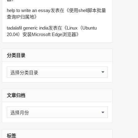
help to write an essay
发表在《
使用shell脚本批量
查询IP归属地
》
tadalafil generic india
发表在《
Linux（Ubuntu
20.04）安装Microsoft Edge浏览器
》
分类目录
分
类
目
录
文章归档
文
章
归
档
标签