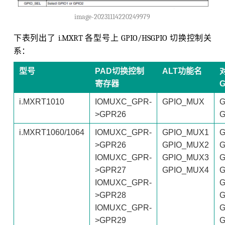
image-20231114220249979
下表列出了 i.MXRT 各型号上 GPIO/HSGPIO 切换控制关
系：
型号
PAD切换控制
ALT功能名
寄存器
G
i.MXRT1010
IOMUXC_GPR-
GPIO_MUX
G
>GPR26
G
i.MXRT1060/1064
IOMUXC_GPR-
GPIO_MUX1
G
>GPR26
GPIO_MUX2
G
IOMUXC_GPR-
GPIO_MUX3
G
>GPR27
GPIO_MUX4
G
IOMUXC_GPR-
G
>GPR28
G
IOMUXC_GPR-
G
>GPR29
G