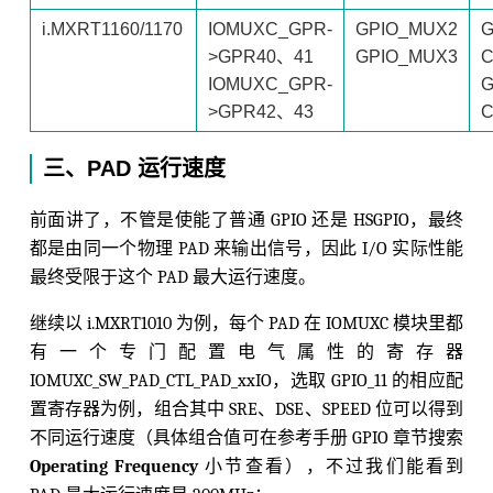
i.MXRT1160/1170
IOMUXC_GPR-
GPIO_MUX2
G
>GPR40、41
GPIO_MUX3
C
IOMUXC_GPR-
G
>GPR42、43
C
三、PAD 运行速度
前面讲了，不管是使能了普通 GPIO 还是 HSGPIO，最终
都是由同一个物理 PAD 来输出信号，因此 I/O 实际性能
最终受限于这个 PAD 最大运行速度。
继续以 i.MXRT1010 为例，每个 PAD 在 IOMUXC 模块里都
有一个专门配置电气属性的寄存器
IOMUXC_SW_PAD_CTL_PAD_xxIO，选取 GPIO_11 的相应配
置寄存器为例，组合其中 SRE、DSE、SPEED 位可以得到
不同运行速度（具体组合值可在参考手册 GPIO 章节搜索
Operating Frequency
小节查看），不过我们能看到