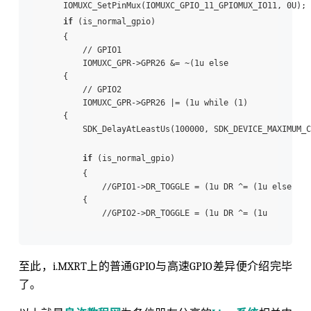
    IOMUXC_SetPinMux(IOMUXC_GPIO_11_GPIOMUX_IO11, 0U); 

if
 (is_normal_gpio)

    {

        // GPIO1

        IOMUXC_GPR->GPR26 &= ~(1u else

    {

        // GPIO2

        IOMUXC_GPR->GPR26 |= (1u while (1)

    {

        SDK_DelayAtLeastUs(100000, SDK_DEVICE_MAXIMUM_C
if
 (is_normal_gpio)

        {

            //GPIO1->DR_TOGGLE = (1u DR ^= (1u else

        {

            //GPIO2->DR_TOGGLE = (1u DR ^= (1u 
至此，i.MXRT上的普通GPIO与高速GPIO差异便介绍完毕
了。