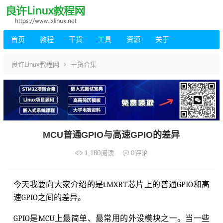
首页
教程
干货
工具
资源
关于
良许Linux教程网
干货合集
MCU普通GPIO与高速GPIO的差异
1,180
阅读
0
评论
今天我要向大家介绍的是i.MXRT芯片上的普通GPIO和高
速GPIO之间的差异。
GPIO是MCU上最简单、最常用的外设模块之一。当一些