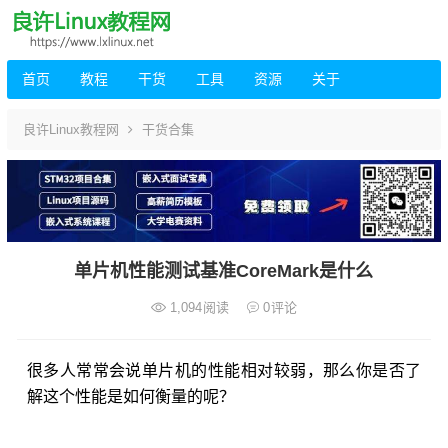
首页
教程
干货
工具
资源
关于
良许Linux教程网
干货合集
单片机性能测试基准CoreMark是什么
1,094
阅读
0
评论
很多人常常会说单片机的性能相对较弱，那么你是否了
解这个性能是如何衡量的呢？