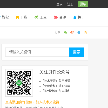
登录
注册
投稿
教程
干货
工具
资源
关于
搜索
关注良许公众号
→「技术干货」每日推送
→「免费资料」随时领取
→「签到活动」每周福利
点击添加良许微信，加入技术交流群