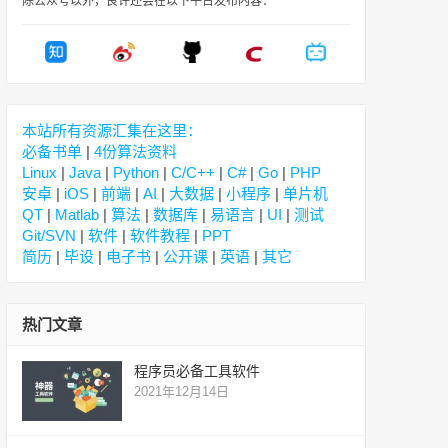
除公众号以外，良许还会在以下平台发布内容：
本站所有资源汇集在这里：
必备书单
|
4份算法资料
Linux
|
Java
|
Python
|
C/C++
|
C#
|
Go
|
PHP
安卓
|
iOS
|
前端
|
AI
|
大数据
|
小程序
|
单片机
QT
|
Matlab
|
算法
|
数据库
|
易语言
|
UI
|
测试
Git/SVN
|
软件
|
软件教程
|
PPT
简历
|
毕设
|
电子书
|
公开课
|
英语
|
其它
热门文章
程序员必备工具软件
2021年12月14日