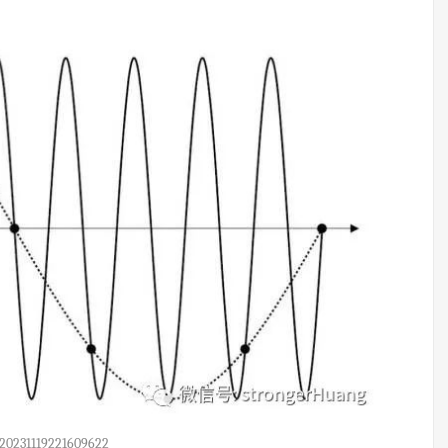
20231119221609622