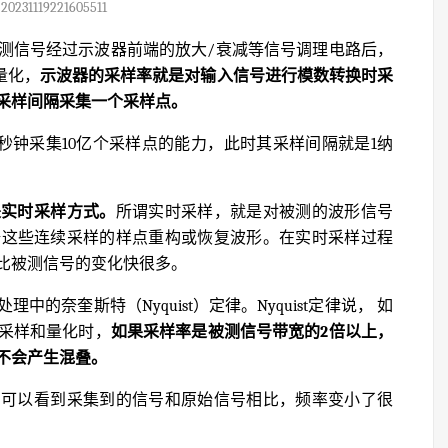
20231119221605511
测信号经过示波器前端的放大/衰减等信号调理电路后，
量化，
示波器的采样率就是对输入信号进行模数转换时采
采样间隔采集一个采样点。
每秒钟采集10亿个采样点的能力，此时其采样间隔就是1纳
是实时采样方式。
所谓实时采样，就是对被测的波形信号
据这些连续采样的样点重构或恢复波形。在实时采样过程
比被测信号的变化快很多。
的奈奎斯特（Nyquist）定律。Nyquist定律说， 如
采样和量化时，
如果采样率是被测信号带宽的2倍以上，
不会产生混叠。
，可以看到采集到的信号和原始信号相比，频率变小了很