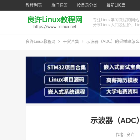
教程列表
热门标签
按目录分类
最新100篇
专注Linux学习教程的网站
分享Linux入门及进阶、L
良许Linux教程网
干货合集
示波器（ADC）的采样率怎么
示波器（ADC
作者:
良许