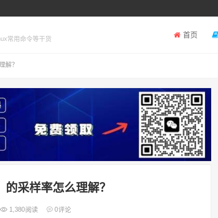
首页
inux常用命令等干货
理解？
）的采样率怎么理解？
1,380
阅读
0
评论