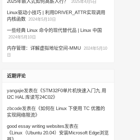
2025年嵌入式如何高薪入行？
2025年4月5日
Linux驱动小技巧 | 利用DRIVER_ATTR实现调用
内核函数
2024年5月10日
一些经典 Linux 命令的现代替代品 | Linux 中国
2024年5月10日
内存管理：详解虚拟地址空间-MMU
2024年5月10
日
近期评论
yangajie
发表在《
STM32F0单片机快速入门九 用
I2C HAL 库读写24C02
》
zbcode
发表在《
如何在 Linux 下使用 TC 优雅的
实现网络限流
》
good essay writing websites
发表在
《
Linux（Ubuntu 20.04）安装Microsoft Edge浏览
器
》