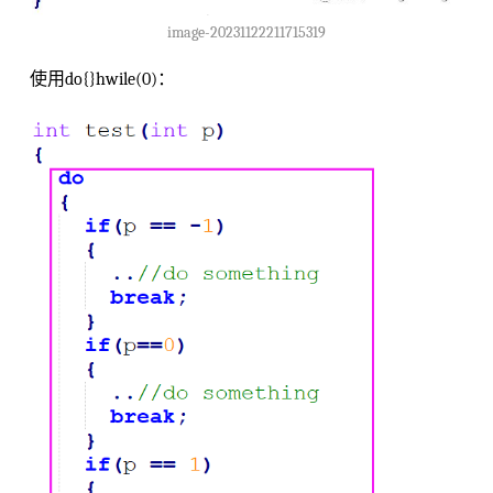
image-20231122211715319
使用do{}hwile(0)：