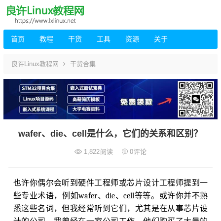
首页
教程
干货
工具
资源
关于
良许Linux教程网
干货合集
wafer、die、cell是什么，它们的关系和区别？
1,822
阅读
0
评论
也许你偶尔会听到硬件工程师或芯片设计工程师提到一
些专业术语，例如wafer、die、cell等等。或许你并不熟
悉这些名词，但我经常听到它们，尤其是在从事芯片设