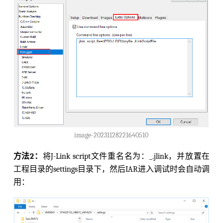
image-20231128221640510
方法2：
将J-Link script文件重名名为：_.jlink，并放置在
工程目录的settings目录下，然后IAR进入调试时会自动调
用：