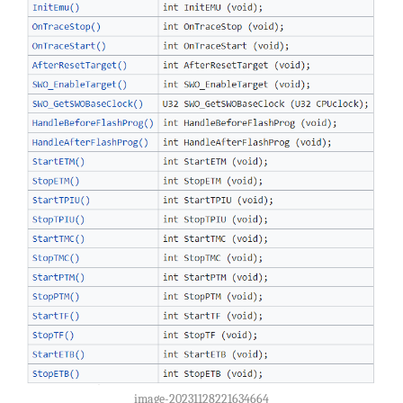
image-20231128221634664