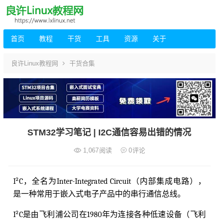
首页
教程
干货
工具
资源
关于
良许Linux教程网
干货合集
STM32学习笔记 | I2C通信容易出错的情况
1,067
阅读
0
评论
I²C，全名为Inter-Integrated Circuit（内部集成电路），
是一种常用于嵌入式电子产品中的串行通信总线。
I²C是由飞利浦公司在1980年为连接各种低速设备（飞利