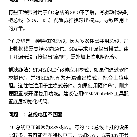
有些工程师对用于I²C 总线的GPIO不了解，写驱动代码时
把总线（SDA、SCL）配置成推挽输出模式，导致应用上
的异常。
I²C 总线是一种特殊的总线，因为多器件需共用总线，加
上数据线需支持双向通信。SDA要求开漏输出模式。由
于开漏无法直接输出“高”时，需外加上拉电阻配合。
解决办法：
STM32的IO有8种应用模式，如果你通过软件
模拟I²C，并将SDA配置为开漏输出模式，配合上拉电
阻。这往往适用于主模式器件。如果使用硬件I²C，则需
要配置成开漏复用功能。建议使用STM32CubeMX工具配
置底层初始化代码。
问题二：总线电压不匹配
I²C 总线电压通常为3.3V或5V。有的I²C C总线上挂的设备
比较多，有可能存在特殊电压，比如2.5V，或者3.3V不兼