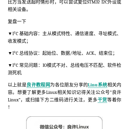
比方当发送超时情形时，可以尝试复位STM32 I2C外设或
相关设备。
复盘一下
▼I²C 基础内容：主从模式特性、通信速度、寻址模式、
收发模式；
▼I²C 总线协议：起始位、数据/地址、ACK、结束位；
▼I²C 常见问题：IO模式不对、总线电压不匹配、软件检
测死机
以上就是
良许教程网
为各位朋友分享的
Linu系统
相关内
容。想要了解更多Linux相关知识记得关注公众号“良许
Linux”，或扫描下方二维码进行关注，更多
干货
等着你
！