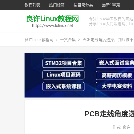
教程列表
热门标签
按目录分类
最新100篇
专注Linux学习教程的网站
分享Linux入门及进阶、L
良许Linux教程网
干货合集
PCB走线角度选择，到底该不该
PCB走线角度
作者:
良许