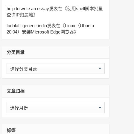
help to write an essay
发表在《
使用shell脚本批量
查询IP归属地
》
tadalafil generic india
发表在《
Linux（Ubuntu
20.04）安装Microsoft Edge浏览器
》
分类目录
分
类
目
录
文章归档
文
章
归
档
标签