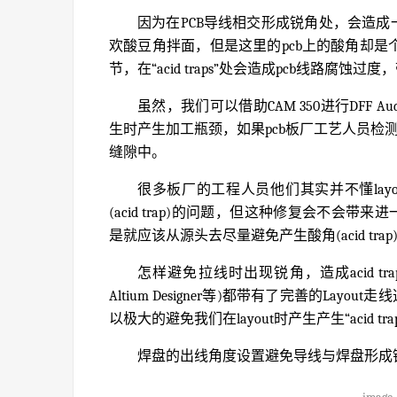
因为在PCB导线相交形成锐角处，会造成一种
欢酸豆角拌面，但是这里的pcb上的酸角却是个
节，在“acid traps”处会造成pcb线路腐蚀
虽然，我们可以借助CAM 350进行DFF Aud
生时产生加工瓶颈，如果pcb板厂工艺人员检测到
缝隙中。
很多板厂的工程人员他们其实并不懂lay
(acid trap)的问题，但这种修复会不会带
是就应该从源头去尽量避免产生酸角(acid trap
怎样避免拉线时出现锐角，造成acid trap 
Altium Designer等)都带有了完善的Lay
以极大的避免我们在layout时产生产生“acid tra
焊盘的出线角度设置避免导线与焊盘形成