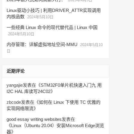
Linux驱动小技巧 | 利用DRIVER_ATTR实现调用
内核函数
2024年5月10日
一些经典 Linux 命令的现代替代品 | Linux 中国
2024年5月10日
内存管理：详解虚拟地址空间-MMU
2024年5月10
日
近期评论
yangajie
发表在《
STM32F0单片机快速入门九 用
I2C HAL 库读写24C02
》
zbcode
发表在《
如何在 Linux 下使用 TC 优雅的
实现网络限流
》
good essay writing websites
发表在
《
Linux（Ubuntu 20.04）安装Microsoft Edge浏览
器
》