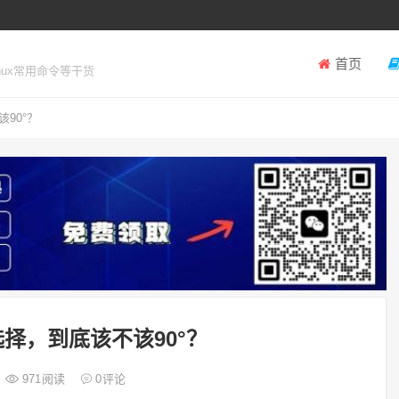
首页
inux常用命令等干货
90°？
选择，到底该不该90°？
971
阅读
0
评论