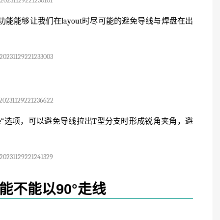
20231129221230101
Pad Entry功能能够让我们在layout时尽可能的避免导线与焊盘在出
。
20231129221233003
20231129221236622
换”toggle“选项，可以避免导线拉出T型分支时形成锐角夹角，避
20231129221241329
out能不能以90°走线