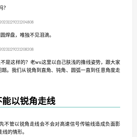
吗？
20231129221204808
，圆焊盘，唯独不见泪滴。
20231129221208208
是不是这样的？老wu这里以自己肤浅的撸线姿势，跟大家
问题。我们从锐角到直角、钝角、圆弧一直到任意角度走
不能以锐角走线
，先不管以锐角走线会不会对高速信号传输线造成负面影
角走线的情形。