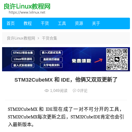
首页
教程
干货
工具
资源
关于
良许Linux教程网
干货合集
STM32CubeMX 和 IDE，他俩又双双更新了
1,049
阅读
0
评论
STM32CubeMX 和 IDE现在成了一对不可分开的工具，
STM32CubeMX每次更新之后，STM32CubeIDE肯定也会引
入最新版本。