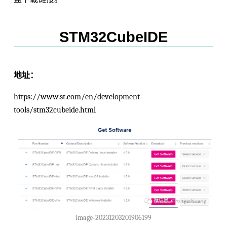
STM32CubeIDE
地址：
https://www.st.com/en/development-
tools/stm32cubeide.html
image-20231203201906199