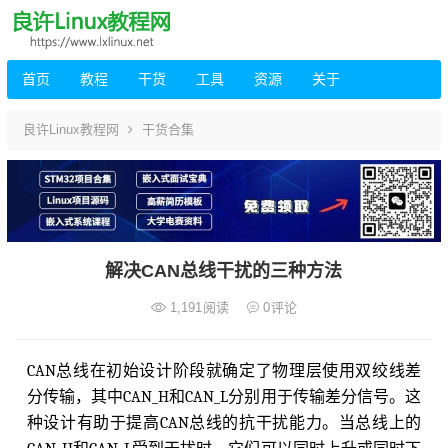
首页
教程
干货
工具
资源
关于
良许Linux教程网
干货合集
解决CAN总线干扰的三种方法
1,191
阅读
0
评论
CAN总线在初始设计阶段就确定了物理层使用双绞线差
分传输，其中CAN_H和CAN_L分别用于传输差分信号。这
种设计有助于提高CAN总线的抗干扰能力。当总线上的