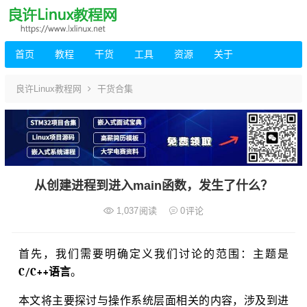
首页
教程
干货
工具
资源
关于
良许Linux教程网
干货合集
从创建进程到进入main函数，发生了什么？
1,037
阅读
0
评论
首先，我们需要明确定义我们讨论的范围：主题是
C/C++语言
。
本文将主要探讨与操作系统层面相关的内容，涉及到进