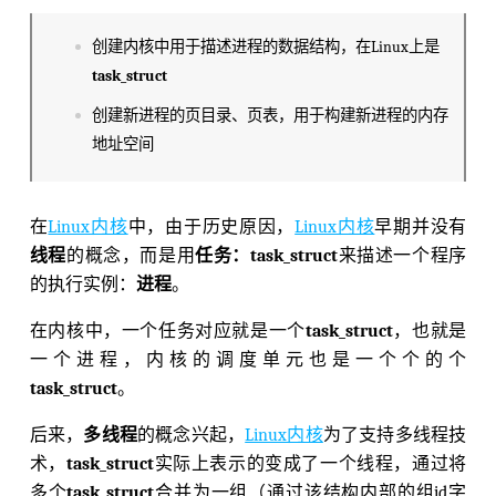
创建内核中用于描述进程的数据结构，在Linux上是
task_struct
创建新进程的页目录、页表，用于构建新进程的内存
地址空间
在
Linux内核
中，由于历史原因，
Linux内核
早期并没有
线程
的概念，而是用
任务：task_struct
来描述一个程序
的执行实例：
进程
。
在内核中，一个任务对应就是一个
task_struct
，也就是
一个进程，内核的调度单元也是一个个的个
task_struct
。
后来，
多线程
的概念兴起，
Linux内核
为了支持多线程技
术，
task_struct
实际上表示的变成了一个线程，通过将
多个
task_struct
合并为一组（通过该结构内部的组id字