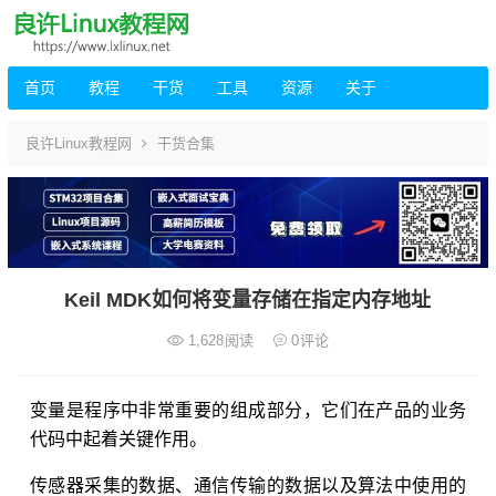
首页
教程
干货
工具
资源
关于
良许Linux教程网
干货合集
Keil MDK如何将变量存储在指定内存地址
1,628
阅读
0
评论
变量是程序中非常重要的组成部分，它们在产品的业务
代码中起着关键作用。
传感器采集的数据、通信传输的数据以及算法中使用的