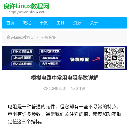
首页
教程
干货
工具
资源
关于
良许Linux教程网
干货合集
模拟电路中常用电阻参数详解
1,248
阅读
0
评论
电阻是一种普通的元件，但它却有一些不寻常的特点。
电阻有许多参数，通常我们关注它的值、精度和功率额
定值这三个指标。