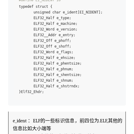
typedef struct {

       unsigned char e_ident[EI_NIDENT];

       ELF32_Half e_type;

       ELF32_Half e_machine;

       ELF32_Word e_version;

       ELF32__Addr e_entry;

       ELF32_Off e_phoff;

       ELF32_Off e_shoff;

       ELF32_Word e_flags;

       ELF32_Half e_ehsize;

       ELF32_Half e_phentsize;

       ELF32_Half e_phnum;

       ELF32_Half e_shentsize;

       ELF32_Half e_shnum;

       ELF32_Half e_shstrndx;

e_ident ：ELF的一些标识信息，前四位为.ELF,其他的
信息比如大小端等