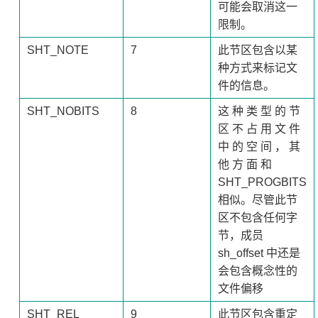
可能会取消这一
限制。
SHT_NOTE
7
此节区包含以某
种方式来标记文
件的信息。
SHT_NOBITS
8
这 种 类 型 的 节
区 不 占 用 文 件
中 的 空 间 ， 其
他 方 面 和
SHT_PROGBITS
相似。尽管此节
区不包含任何字
节，成员
sh_offset 中还是
会包含概念性的
文件偏移
SHT_REL
9
此节区包含重定