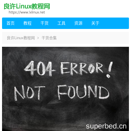
首页
教程
干货
工具
资源
关于
良许Linux教程网
干货合集