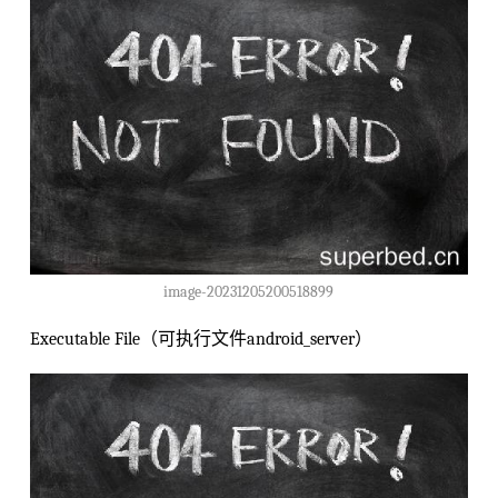
image-20231205200518899
Executable File（可执行文件android_server）