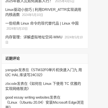
2025年嵌入式如何高薪入行？
2025年4月5日
Linux驱动小技巧 | 利用DRIVER_ATTR实现调用
内核函数
2024年5月10日
一些经典 Linux 命令的现代替代品 | Linux 中国
2024年5月10日
内存管理：详解虚拟地址空间-MMU
2024年5月10
日
近期评论
yangajie
发表在《
STM32F0单片机快速入门九 用
I2C HAL 库读写24C02
》
zbcode
发表在《
如何在 Linux 下使用 TC 优雅的
实现网络限流
》
good essay writing websites
发表在
《
Linux（Ubuntu 20.04）安装Microsoft Edge浏览
器
》