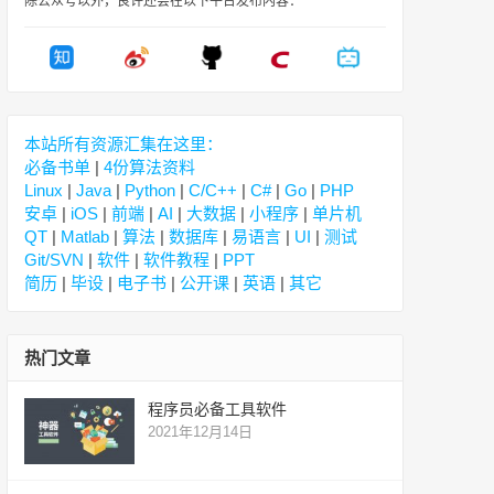
除公众号以外，良许还会在以下平台发布内容：
本站所有资源汇集在这里：
必备书单
|
4份算法资料
Linux
|
Java
|
Python
|
C/C++
|
C#
|
Go
|
PHP
安卓
|
iOS
|
前端
|
AI
|
大数据
|
小程序
|
单片机
QT
|
Matlab
|
算法
|
数据库
|
易语言
|
UI
|
测试
Git/SVN
|
软件
|
软件教程
|
PPT
简历
|
毕设
|
电子书
|
公开课
|
英语
|
其它
热门文章
程序员必备工具软件
2021年12月14日