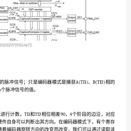
20231207193154672
脉冲信号；只是编码器模式是捕获A(TI1)、B(TI2)相的
4个脉冲信号的值。
来进行计数，TI1和TI2相位相差90，4个阶段的边沿，对应
号，硬件自身可以判断出其方向。在编码器模式下，有个寄存
），会随着编码器旋转方向的改变而改变，我们可以通过读取该