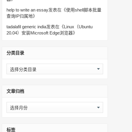
help to write an essay
发表在《
使用shell脚本批量
查询IP归属地
》
tadalafil generic india
发表在《
Linux（Ubuntu
20.04）安装Microsoft Edge浏览器
》
分类目录
分
类
目
录
文章归档
文
章
归
档
标签