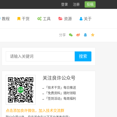
登录
注册
投稿
教程
干货
工具
资源
关于
搜索
关注良许公众号
→「技术干货」每日推送
→「免费资料」随时领取
→「签到活动」每周福利
点击添加良许微信，加入技术交流群