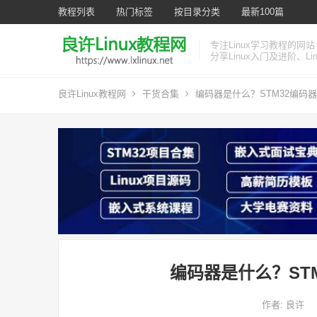
教程列表
热门标签
按目录分类
最新100篇
专注Linux学习教程的网站
分享Linux入门及进阶、L
良许Linux教程网
干货合集
编码器是什么？STM32编码
编码器是什么？ST
作者:
良许