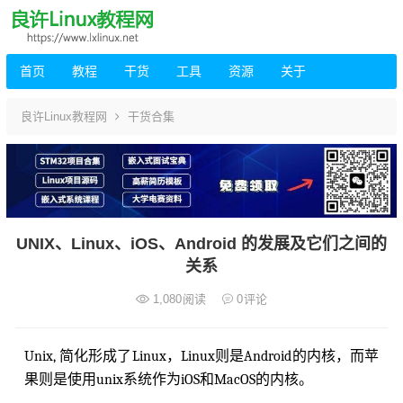
首页
教程
干货
工具
资源
关于
良许Linux教程网
干货合集
UNIX、Linux、iOS、Android 的发展及它们之间的
关系
1,080
阅读
0
评论
Unix, 简化形成了Linux，Linux则是Android的内核，而苹
果则是使用unix系统作为iOS和MacOS的内核。