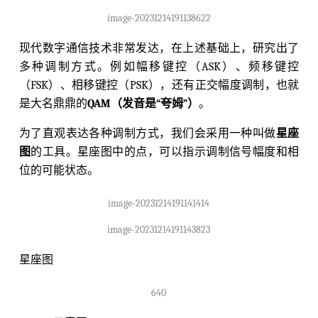
image-20231214191138622
现代数字通信技术非常发达，在上述基础上，研究出了
多种调制方式。例如幅移键控（ASK）、频移键控
（FSK）、相移键控（PSK），还有正交幅度调制，也就
是大名鼎鼎的
QAM（发音是“夸姆”）
。
为了直观表达各种调制方式，我们会采用一种叫做
星座
图
的工具。星座图中的点，可以指示调制信号幅度和相
位的可能状态。
image-20231214191141414
image-20231214191143823
星座图
640