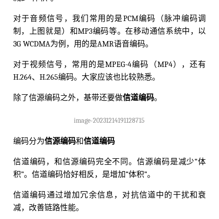
对于音频信号，我们常用的是PCM编码（脉冲编码调
制，上图就是）和MP3编码等。在移动通信系统中，以
3G WCDMA为例，用的是AMR语音编码。
对于视频信号，常用的是MPEG-4编码（MP4），还有
H.264、H.265编码。大家应该也比较熟悉。
除了信源编码之外，基带还要做
信道编码
。
image-20231214191128715
编码分为
信源编码
和
信道编码
信道编码，和信源编码完全不同。信源编码是减少“体
积”。信道编码恰好相反，是增加“体积”。
信道编码通过增加冗余信息，对抗信道中的干扰和衰
减，改善链路性能。