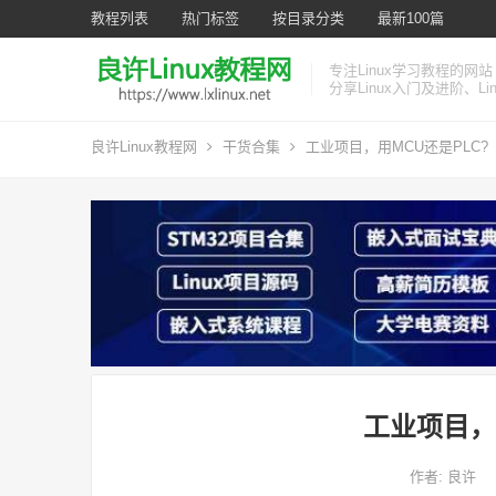
教程列表
热门标签
按目录分类
最新100篇
专注Linux学习教程的网站
分享Linux入门及进阶、L
良许Linux教程网
干货合集
工业项目，用MCU还是PLC?
工业项目，
作者:
良许