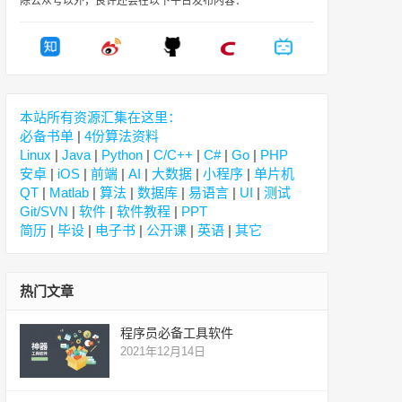
除公众号以外，良许还会在以下平台发布内容：
本站所有资源汇集在这里：
必备书单
|
4份算法资料
Linux
|
Java
|
Python
|
C/C++
|
C#
|
Go
|
PHP
安卓
|
iOS
|
前端
|
AI
|
大数据
|
小程序
|
单片机
QT
|
Matlab
|
算法
|
数据库
|
易语言
|
UI
|
测试
Git/SVN
|
软件
|
软件教程
|
PPT
简历
|
毕设
|
电子书
|
公开课
|
英语
|
其它
热门文章
程序员必备工具软件
2021年12月14日