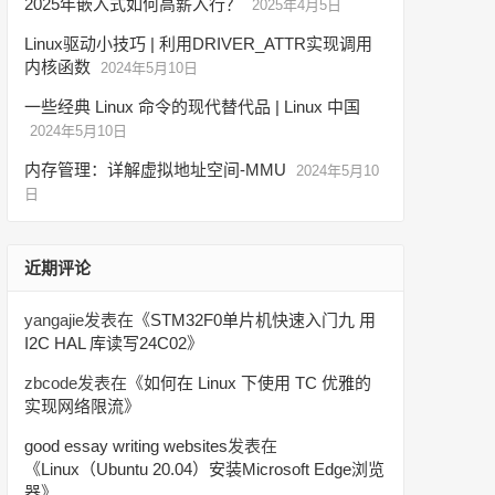
2025年嵌入式如何高薪入行？
2025年4月5日
Linux驱动小技巧 | 利用DRIVER_ATTR实现调用
内核函数
2024年5月10日
一些经典 Linux 命令的现代替代品 | Linux 中国
2024年5月10日
内存管理：详解虚拟地址空间-MMU
2024年5月10
日
近期评论
yangajie
发表在《
STM32F0单片机快速入门九 用
I2C HAL 库读写24C02
》
zbcode
发表在《
如何在 Linux 下使用 TC 优雅的
实现网络限流
》
good essay writing websites
发表在
《
Linux（Ubuntu 20.04）安装Microsoft Edge浏览
器
》