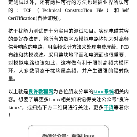
定测试以外，还有两种可行的方法也是被业界所认可
的：TCF（Technical ConstrucTIon File）和Self
CeriTIfication(自检证明)。
抗干扰能力测试是十分实用的测试项目。实现电磁兼容
的最好办法是，将所有的数字及模拟电路均视为对高频
信号响应的电路，用高频设计方法来处理电费屏蔽、PCB
布线和共模滤波。采用整块地平面和电源面也很重要，
对模拟电路也该如此，这样做有利于限制高频共模环
环。大多数瞬态干扰均属高频，并产生很强的辐射能
量。
以上就是
良许教程网
为各位朋友分享的
Linu系统
相关内
容。想要了解更多Linux相关知识记得关注公众号“良许
Linux”，或扫描下方二维码进行关注，更多
干货
等着你
！