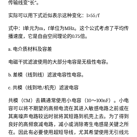
传输线变“长”。
实际可以用下式近似表示这种变化：l≥55/f
式中：l单元为m，f单位为MHz。这个公式考虑了平均传
播速度，它是自由空间理论的0.75倍。
a. 电介质材料及容差
电磁干扰滤波使用的大部分电容是无极性电容。
b. 差模（线到线）滤波电容性电容。
c. 共模（线到地/机壳）滤波电容
共模（CM）去耦通常使用小电容（10～100nF）。小电
容可以将不期望的高频电流在其进入敏感电路之前或在
其离噪声电路较远时就将其短路到机壳上去。为了得到
良好的高频衰减电路，减小或消除寄生电感是关键之所
在。因此有必要使用超短导线，尤其希望使用无引线元