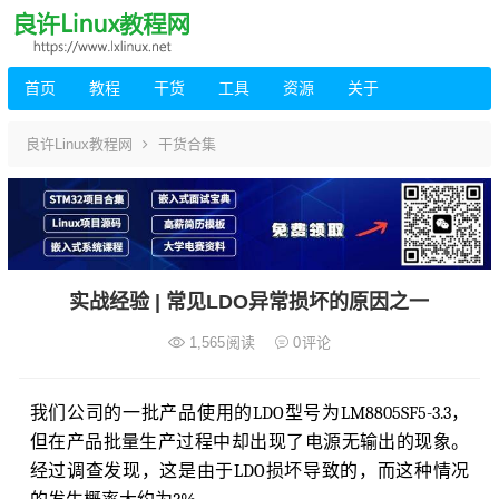
首页
教程
干货
工具
资源
关于
良许Linux教程网
干货合集
实战经验 | 常见LDO异常损坏的原因之一
1,565
阅读
0
评论
我们公司的一批产品使用的LDO型号为LM8805SF5-3.3，
但在产品批量生产过程中却出现了电源无输出的现象。
经过调查发现，这是由于LDO损坏导致的，而这种情况