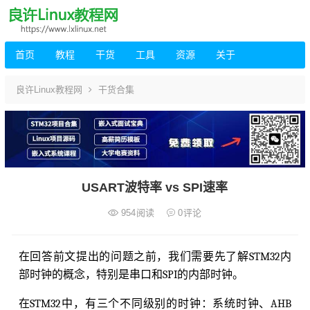
首页
教程
干货
工具
资源
关于
良许Linux教程网
干货合集
USART波特率 vs SPI速率
954
阅读
0
评论
在回答前文提出的问题之前，我们需要先了解STM32内
部时钟的概念，特别是串口和SPI的内部时钟。
在STM32中，有三个不同级别的时钟：系统时钟、AHB