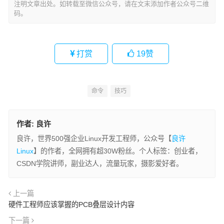
注明文章出处。如转载至微信公众号，请在文末添加作者公众号二维
码。
打赏
19
赞
命令
技巧
作者:
良许
良许，世界500强企业Linux开发工程师，公众号【
良许
Linux
】的作者，全网拥有超30W粉丝。个人标签：创业者，
CSDN学院讲师，副业达人，流量玩家，摄影爱好者。
上一篇
硬件工程师应该掌握的PCB叠层设计内容
下一篇